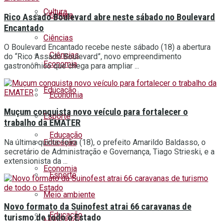
Cultura
Cultura
Rico Assado Boulevard abre neste sábado no Boulevard
Encantado
Ciências
O Boulevard Encantado recebe neste sábado (18) a abertura
Ciências
do “Rico Assado Boulevard”, novo empreendimento
Economia
gastronômico que chega para ampliar ...
Educação
Economia
Muçum conquista novo veículo para fortalecer o
Esporte
trabalho da EMATER
Educação
Na última quinta-feira (18), o prefeito Amarildo Baldasso, o
Educação
secretário de Administração e Governança, Tiago Strieski, e a
extensionista da ...
Economia
Esporte
Meio ambiente
Novo formato da Suinofest atrai 66 caravanas de
Educação
turismo de todo o Estado
Municípios