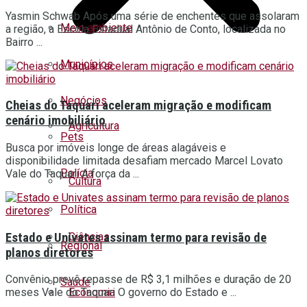
Yasmin Schwab Após uma série de enchentes que assolaram
Meio ambiente
a região, a Escola Estadual Antônio de Conto, localizada no
Bairro ...
Municípios
Negócios
Cheias do Taquari aceleram migração e modificam
cenário imobiliário
Agricultura
Pets
Busca por imóveis longe de áreas alagáveis e
disponibilidade limitada desafiam mercado Marcel Lovato
Polícia
Vale do Taquari A força da ...
Cultura
Política
Estado e Univates assinam termo para revisão de
Ciências
Regional
planos diretores
Convênio prevê repasse de R$ 3,1 milhões e duração de 20
Saúde
Economia
meses Vale do Taquari O governo do Estado e ...