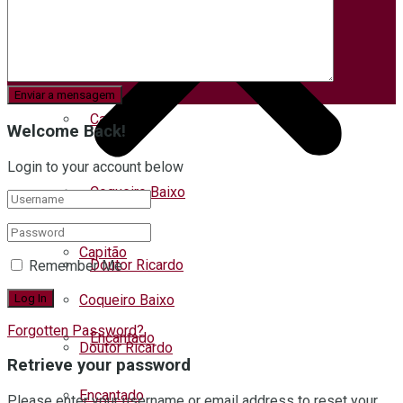
Cidades
Capitão
Welcome Back!
Login to your account below
Coqueiro Baixo
Capitão
Doutor Ricardo
Remember Me
Coqueiro Baixo
Forgotten Password?
Encantado
Doutor Ricardo
Retrieve your password
Encantado
Please enter your username or email address to reset your