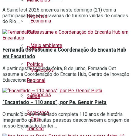
A Suinofest 2026 encerrou neste domingo (21) com a
participação de 66 caravanas de turismo vindas de cidades
Negócios
Economia
do Rio ...
Pets
Meio ambiente
Polícia
Fernanda Ost assume a Coordenação do Encanta Hub
em Encantado
Política
A partir desta segunda-feira, 8 de junho, Fernanda Ost
Municípios
assume a Coordenação do Encanta Hub, Centro de Inovação
Educacional e ...
Regional
Negócios
Saúde
“Encantado – 110 anos”, por Pe. Genoir Pieta
Segurança
O município de Encantado completa 110 anos de história.
Pets
Imaginando que muitas pessoas desconhecem a origem de
nosso Encantado, tentei ...
Trânsito