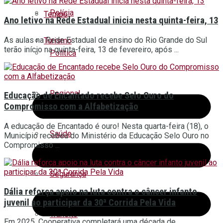
Polícia
Tempo
Ano letivo na Rede Estadual inicia nesta quinta-feira, 13
As aulas na Rede Estadual de ensino do Rio Grande do Sul
Turismo
terão início na quinta-feira, 13 de fevereiro, após ...
Política
Regional
Educação de Encantado recebe Selo Ouro do
Compromisso com a Alfabetização
A educação de Encantado é ouro! Nesta quarta-feira (18), o
Saúde
Município recebeu do Ministério da Educação Selo Ouro no
Compromisso ...
Segurança
Dália reforça apoio na luta contra o câncer infanto
juvenil ao participar da 30ª Corrida Pela Vida
Trânsito
Em 2025, Cooperativa completará uma década de