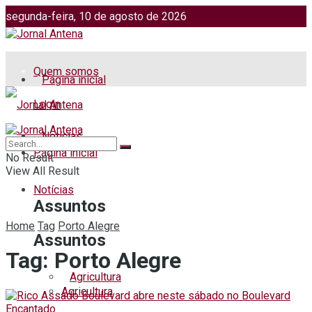
segunda-feira, 10 de agosto de 2026
Jornalismo: (51) 98599 2486
Fotos: (51) 98599 4113
Quem somos
Página inicial
Login
Notícias
Página inicial
No Result
View All Result
Notícias
Assuntos
Home
Tag
Porto Alegre
Assuntos
Tag:
Porto Alegre
Agricultura
Agricultura