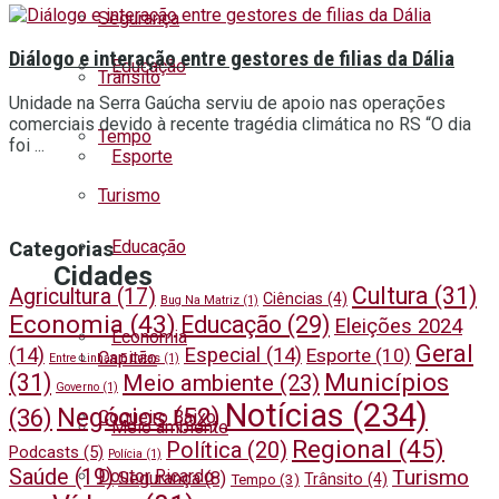
Segurança
Diálogo e interação entre gestores de filias da Dália
Educação
Trânsito
Unidade na Serra Gaúcha serviu de apoio nas operações
comerciais devido à recente tragédia climática no RS “O dia
Tempo
foi ...
Esporte
Turismo
Educação
Categorias
Cidades
Cultura
(31)
Agricultura
(17)
Ciências
(4)
Bug Na Matriz
(1)
Economia
(43)
Educação
(29)
Eleições 2024
Economia
Geral
(14)
Especial
(14)
Esporte
(10)
Capitão
Entre Linhas E Lutas
(1)
Municípios
(31)
Meio ambiente
(23)
Governo
(1)
Notícias
(234)
Negócios
(52)
(36)
Coqueiro Baixo
Meio ambiente
Regional
(45)
Política
(20)
Podcasts
(5)
Polícia
(1)
Saúde
(19)
Turismo
Doutor Ricardo
Segurança
(8)
Trânsito
(4)
Tempo
(3)