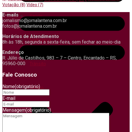
Votação
(8)
Vídeo
(7)
E-mails
Saúde
jornalismo@jornalantena.com.br
fotos@jornalantena.com.br
Horários de Atendimento
Segurança
8h às 18h, segunda a sexta-feira, sem fechar ao meio-dia
Endereço
R. Júlio de Castilhos, 983 – 7 – Centro, Encantado – RS,
95960-000
Trânsito
Fale Conosco
Nome
(obrigatório)
Tempo
E-mail
Mensagem
(obrigatório)
Turismo