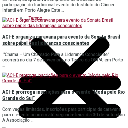
participação do tradicional evento do Instituto do Câncer
Infantil em Porto Alegre Este ...
Tempo
ACI-E organiza caravana para evento da Sonata Brasil
Turismo
sobre papel das lideranças conscientes
"Chama – Um Chamado Para a Liderança Consciente"
ocorrerá no dia 7 de novembro, no Teatro da OSPA, em Porto
...
ACI-E prorroga inscrições para o evento “Moda pelo Rio
Grande do Sul”
Com vagas limitadas, inscrições para participar da caravana
para o evento ocorrem até segunda-feira, dia 30 de setembro.
A Associação ...