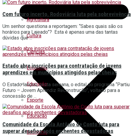
Com futuro incerto, Rodoviária luta pela sobrevivência
Agricultura
Um senhor questiona a reportagem: “Sabes quais são os
horários para Lajeado”? Esta é apenas uma das tantas
Cultura
dúvidas que ...
Ciências
Estado abre inscrições para contratação de jovens
Economia
aprendizes em municípios atingidos pelas cheias
Educação
O Estado lançou, nesta semana, o edital do programa “Partiu
Futuro – Jovem Aprendiz Reconstrução”, voltado para a
concessão de ...
Esporte
Educação
Comunidade da Escola Antônio de Conto luta para
superar desafios após enchentes devastadoras
Economia