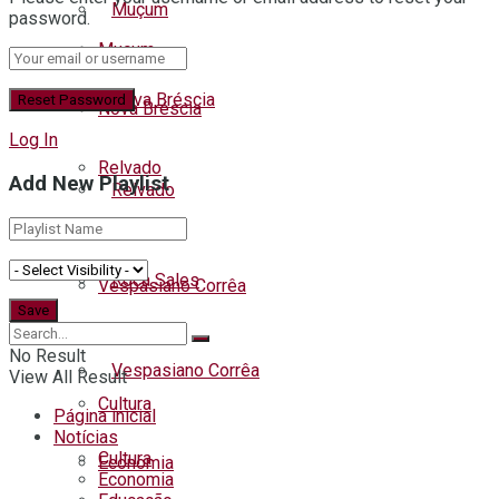
Muçum
password.
Muçum
Nova Bréscia
Nova Bréscia
Log In
Relvado
Add New Playlist
Relvado
Roca Sales
Roca Sales
Vespasiano Corrêa
Listar todas as notícias
No Result
Vespasiano Corrêa
View All Result
Cultura
Página inicial
Notícias
Cultura
Economia
Economia