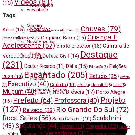
Vídeos
(81)
(16)
Municípios
Encantado
Tags
Muçum
Chuvas
(79)
Aci-e
(15)
Negócios
acie
(6)
amturvales
(4)
Brasil
(3)
Criança E
Coqueiro Baixo
(15)
Compartilhamento
(5)
Nova Bréscia
Adolescente
(57)
cristo protetor
(18)
Câmara de
Destaque
Pets
Vereadores
(19)
Defesa Civil
(14)
Relvado
(231)
Dália
(15)
Doutor Ricardo
(11)
Eleições
Educação
(3)
Encantado
(205)
Roca Sales
Estudo
(25)
2024
(10)
evento
Polícia
Executivo
(40)
Gratuito
(10)
Hospital
(6)
Lula
(5)
(3)
HBST
(3)
Vespasiano Corrêa
Muçum
(40)
Nova Bréscia
(17)
Porto Alegre
natal
(4)
Projeto
Prefeito
(64)
Professora
(40)
(16)
Política
(127)
Rio Grande Do Sul
(72)
Relvado
(23)
Roca Sales
(56)
Scalabrini
Santa Catarina
(10)
(43)
Segurança
(44)
Tragédia
(22)
Sicredi
(11)
Regional
turismo
Vereadores
(31)
Vale do Taquari
(7)
(3)
Vespasiano Corrêa
(3)