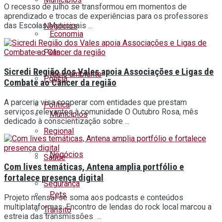
O recesso de julho se transformou em momentos de
aprendizado e trocas de experiências para os professores
das Escolas Municipais ...
Negócios
Economia
Pets
Sicredi Região dos Vales apoia Associações e Ligas de
Meio ambiente
Polícia
Combate ao Câncer da região
A parceria visa cooperar com entidades que prestam
Política
serviços relevantes à comunidade O Outubro Rosa, mês
Municípios
dedicado à conscientização sobre ...
Regional
Negócios
Saúde
Com lives temáticas, Antena amplia portfólio e
fortalece presença digital
Segurança
Pets
Projeto mensal se soma aos podcasts e conteúdos
multiplataformas. Encontro de lendas do rock local marcou a
Trânsito
estreia das transmissões ...