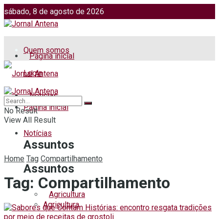
sábado, 8 de agosto de 2026
Jornalismo: (51) 98599 2486
Fotos: (51) 98599 4113
Quem somos
Página inicial
Login
Notícias
Página inicial
No Result
View All Result
Notícias
Assuntos
Home
Tag
Compartilhamento
Assuntos
Tag:
Compartilhamento
Agricultura
Agricultura