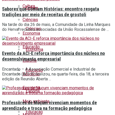
Cultura
Cultura
Sabores que Contam Histórias: encontro resgata
tradições por meio de receitas de grostoli
Ciências
Na tarde do dia 26 de maio, a Comunidade da Linha Marques
Ciências
do Herval recebeu associadas da União Rocassalense de ...
Economia
Educação
Economia
Evento da ACI-E reforça importância dos núcleos no
desenvolvimento empresarial
Esporte
Encantado – A Associação Comercial e Industrial de
Educação
Encantado (ACI-E) realizou, na quarta-feira, dia 18, a terceira
Educação
edição da Reunião Aberta ...
Economia
Esporte
Meio ambiente
Professores de Muçum vivenciam momentos de
aprendizado e troca na formação pedagógica
Educação
Municípios