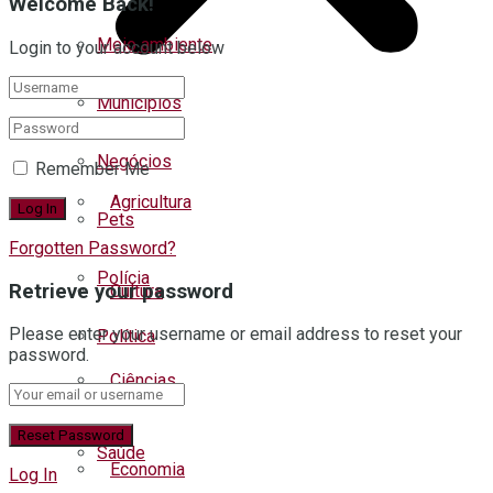
Welcome Back!
Meio ambiente
Login to your account below
Municípios
Negócios
Remember Me
Agricultura
Pets
Forgotten Password?
Polícia
Retrieve your password
Cultura
Please enter your username or email address to reset your
Política
password.
Ciências
Regional
Saúde
Economia
Log In