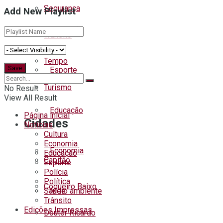
Segurança
Add New Playlist
Educação
Trânsito
Tempo
Esporte
Turismo
No Result
View All Result
Educação
Página inicial
Cidades
Notícias
Cultura
Economia
Economia
Educação
Capitão
Esporte
Polícia
Política
Coqueiro Baixo
Saúde
Meio ambiente
Trânsito
Edições Impressas
Doutor Ricardo