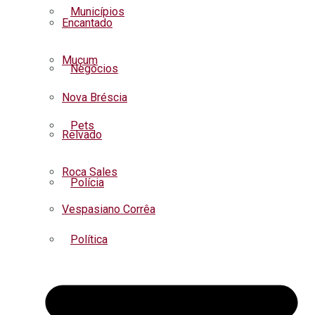
Municípios
Encantado
Muçum
Negócios
Nova Bréscia
Pets
Relvado
Roca Sales
Polícia
Vespasiano Corrêa
Política
Regional