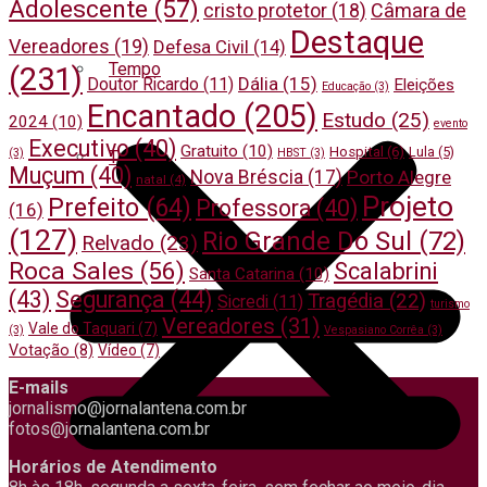
Adolescente
(57)
cristo protetor
(18)
Câmara de
Destaque
Vereadores
(19)
Defesa Civil
(14)
Tempo
(231)
Dália
(15)
Doutor Ricardo
(11)
Eleições
Educação
(3)
Encantado
(205)
Estudo
(25)
2024
(10)
evento
Executivo
(40)
Gratuito
(10)
Hospital
(6)
Lula
(5)
(3)
HBST
(3)
Turismo
Muçum
(40)
Nova Bréscia
(17)
Porto Alegre
natal
(4)
Projeto
Prefeito
(64)
Professora
(40)
(16)
(127)
Rio Grande Do Sul
(72)
Relvado
(23)
Roca Sales
(56)
Scalabrini
Santa Catarina
(10)
(43)
Segurança
(44)
Tragédia
(22)
Sicredi
(11)
turismo
Vereadores
(31)
Vale do Taquari
(7)
(3)
Vespasiano Corrêa
(3)
Votação
(8)
Vídeo
(7)
E-mails
jornalismo@jornalantena.com.br
fotos@jornalantena.com.br
Horários de Atendimento