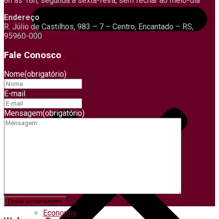
8h às 18h, segunda a sexta-feira, sem fechar ao meio-dia
Endereço
R. Júlio de Castilhos, 983 – 7 – Centro, Encantado – RS,
Agricultura
95960-000
Fale Conosco
Cultura
Nome
(obrigatório)
Ciências
E-mail
Economia
Mensagem
(obrigatório)
Educação
Esporte
Educação
Economia