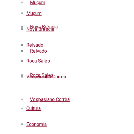
Muçum
Muçum
Nova Bréscia
Nova Bréscia
Relvado
Relvado
Roca Sales
Roca Sales
Vespasiano Corrêa
Listar todas as notícias
Vespasiano Corrêa
Cultura
Economia