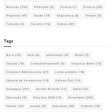
Notícias
(234)
Podcasts
(5)
Polícia
(1)
Política
(20)
Regional
(45)
Saúde
(19)
Segurança
(8)
Tempo
(3)
Trânsito
(4)
Turismo
(16)
Vídeos
(81)
Tags
Aci-e
(15)
acie
(6)
amturvales
(4)
Brasil
(3)
Chuvas
(79)
Compartilhamento
(5)
Coqueiro Baixo
(15)
Criança E Adolescente
(57)
cristo protetor
(18)
Câmara de Vereadores
(19)
Defesa Civil
(14)
Destaque
(231)
Doutor Ricardo
(11)
Dália
(15)
Educação
(3)
Eleições 2024
(10)
Encantado
(205)
Estudo
(25)
evento
(3)
Executivo
(40)
Gratuito
(10)