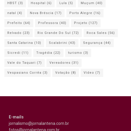
HBST
(3)
Hospital
(6)
Lula
(5)
Muçum
(40)
natal
(4)
Nova Bréscia
(17)
Porto Alegre
(16)
Prefeito
(64)
Professora
(40)
Projeto
(127)
Relvado
(23)
Rio Grande Do Sul
(72)
Roca Sales
(56)
Santa Catarina
(10)
Scalabrini
(43)
Segurança
(44)
Sicredi
(11)
Tragédia
(22)
turismo
(3)
Vale do Taquari
(7)
Vereadores
(31)
Vespasiano Corrêa
(3)
Votação
(8)
Vídeo
(7)
E-mails
jornalismo@jornalantena.com.br
fotos@jornalantena.com.br