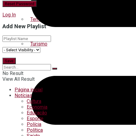
Log In
Tempo
Add New Playlist
Turismo
No Result
View All Result
Página inicial
Notícias
Cultura
Economia
Educação
Esporte
Polícia
Política
Saúde