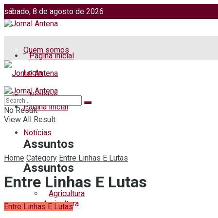
sábado, 8 de agosto de 2026
Jornalismo: (51) 98599 2486
Fotos: (51) 98599 4113
Quem somos
Página inicial
Login
Notícias
Página inicial
No Result
View All Result
Notícias
Assuntos
Home
Category
Entre Linhas E Lutas
Assuntos
Entre Linhas E Lutas
Agricultura
Agricultura
Entre Linhas E Lutas