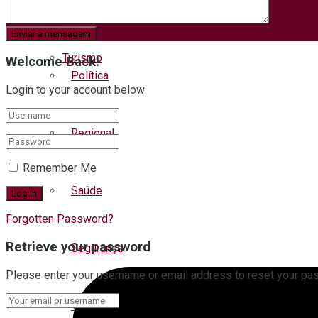
Polícia
Tempo
Turismo
Welcome Back!
Política
Login to your account below
Regional
Remember Me
Saúde
Forgotten Password?
Retrieve your password
Segurança
Please enter your username or email address to reset your pa
Trânsito