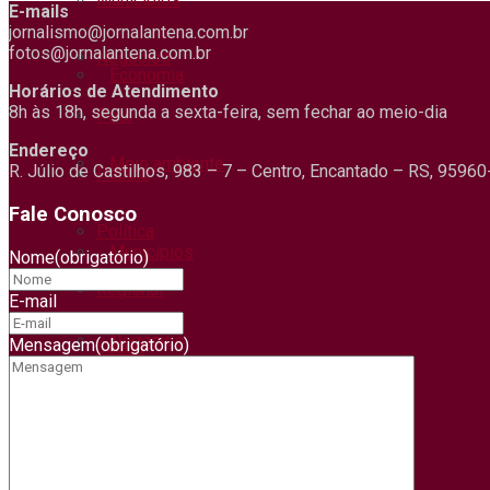
E-mails
jornalismo@jornalantena.com.br
fotos@jornalantena.com.br
Negócios
Economia
Horários de Atendimento
8h às 18h, segunda a sexta-feira, sem fechar ao meio-dia
Pets
Endereço
Meio ambiente
R. Júlio de Castilhos, 983 – 7 – Centro, Encantado – RS, 9596
Polícia
Fale Conosco
Política
Municípios
Nome
(obrigatório)
Regional
E-mail
Negócios
Mensagem
(obrigatório)
Saúde
Segurança
Pets
Trânsito