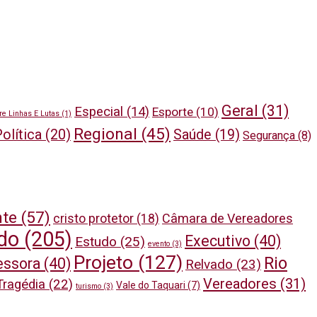
Geral
(31)
Especial
(14)
Esporte
(10)
re Linhas E Lutas
(1)
Regional
(45)
olítica
(20)
Saúde
(19)
Segurança
(8)
nte
(57)
cristo protetor
(18)
Câmara de Vereadores
do
(205)
Executivo
(40)
Estudo
(25)
evento
(3)
Projeto
(127)
Rio
essora
(40)
Relvado
(23)
Vereadores
(31)
Tragédia
(22)
Vale do Taquari
(7)
turismo
(3)