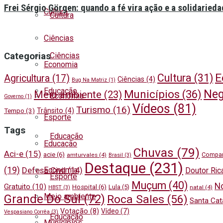
Frei Sérgio Görgen: quando a fé vira ação e a solidariedad
Cultura
Cultura
Ciências
Ciências
Categorias
Economia
E
Cultura
(31)
Agricultura
(17)
Ciências
(4)
Bug Na Matriz
(1)
Educação
Neg
Municípios
(36)
Meio ambiente
(23)
Economia
Governo
(1)
Vídeos
(81)
Turismo
(16)
Trânsito
(4)
Tempo
(3)
Esporte
Tags
Educação
Educação
Chuvas
(79)
Aci-e
(15)
acie
(6)
Compar
amturvales
(4)
Brasil
(3)
Destaque
(231)
(19)
Economia
Defesa Civil
(14)
Doutor Ric
Esporte
Muçum
(40)
N
Gratuito
(10)
Hospital
(6)
Lula
(5)
natal
(4)
HBST
(3)
Meio ambiente
Grande Do Sul
(72)
Roca Sales
(56)
Santa Cat
Votação
(8)
Vídeo
(7)
Vespasiano Corrêa
(3)
Educação
Municípios