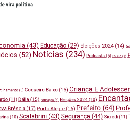
e vira política
conomia
(43)
Educação
(29)
Eleições 2024
(14)
Ent
Notícias
(234)
ócios
(52)
P
Podcasts
(5)
Polícia
(1)
Criança E Adolesce
Coqueiro Baixo
(15)
tilhamento
(5)
Encanta
Dália
(15)
ardo
(11)
Eleições 2024
(10)
Educação
(3)
Prefeito
(64)
Prof
ova Bréscia
(17)
Porto Alegre
(16)
Scalabrini
(43)
Segurança
(44)
Sicredi
(11)
arina
(10)