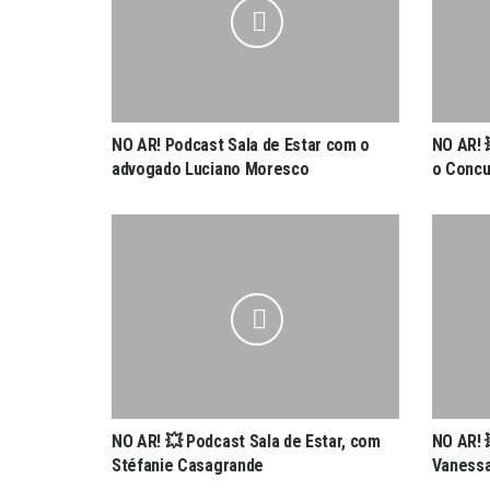
NO AR! Podcast Sala de Estar com o
NO AR! 
advogado Luciano Moresco
o Concu
NO AR! 💥 Podcast Sala de Estar, com
NO AR! 
Stéfanie Casagrande
Vanessa