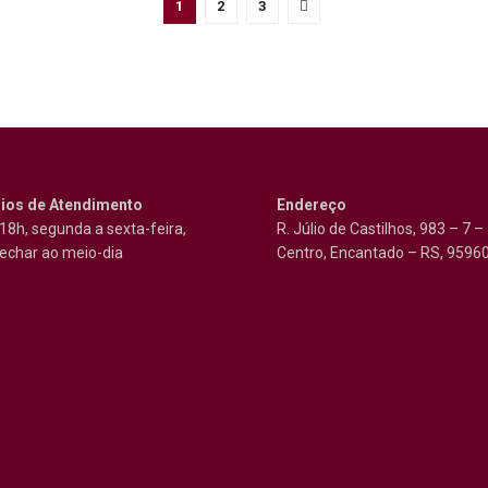
1
2
3
ios de Atendimento
Endereço
18h, segunda a sexta-feira,
R. Júlio de Castilhos, 983 – 7 –
echar ao meio-dia
Centro, Encantado – RS, 9596