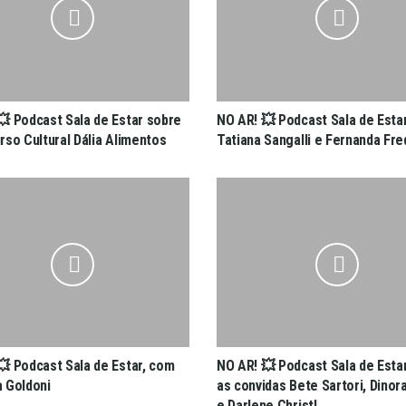
💥 Podcast Sala de Estar sobre
NO AR! 💥 Podcast Sala de Esta
rso Cultural Dália Alimentos
Tatiana Sangalli e Fernanda Fre
💥 Podcast Sala de Estar, com
NO AR! 💥 Podcast Sala de Esta
 Goldoni
as convidas Bete Sartori, Dinor
e Darlene Christ!