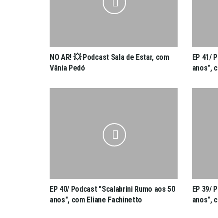
NO AR! 💥 Podcast Sala de Estar, com
EP 41/ 
Vânia Pedó
anos", 
EP 40/ Podcast "Scalabrini Rumo aos 50
EP 39/ 
anos", com Eliane Fachinetto
anos", 