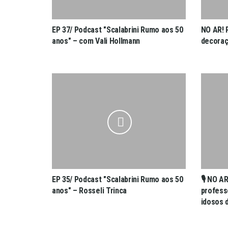
EP 37/ Podcast "Scalabrini Rumo aos 50
NO AR! 
anos" – com Vali Hollmann
decoraç
EP 35/ Podcast "Scalabrini Rumo aos 50
🎙️ NO A
anos" – Rosseli Trinca
professo
idosos 