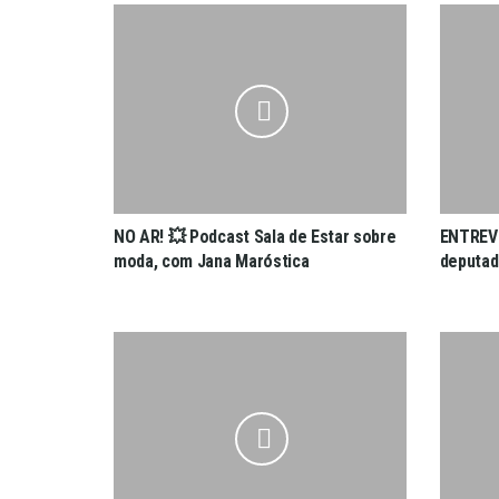
NO AR! 💥 Podcast Sala de Estar sobre
ENTREVI
moda, com Jana Maróstica
deputad