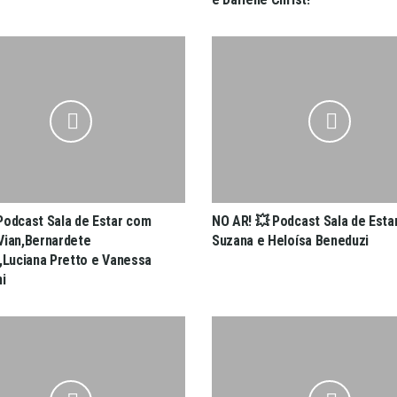
Podcast Sala de Estar com
NO AR! 💥 Podcast Sala de Esta
Vian,Bernardete
Suzana e Heloísa Beneduzi
i,Luciana Pretto e Vanessa
i