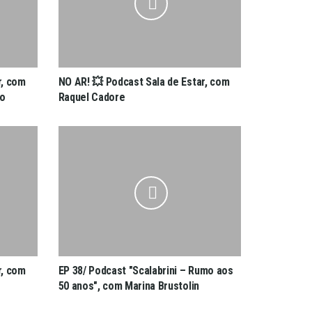
r, com
NO AR! 💥 Podcast Sala de Estar, com
do
Raquel Cadore
r, com
EP 38/ Podcast "Scalabrini – Rumo aos
50 anos", com Marina Brustolin