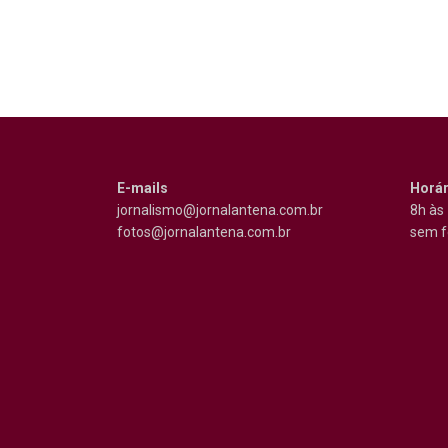
E-mails
Horár
jornalismo@jornalantena.com.br
8h às 
fotos@jornalantena.com.br
sem f