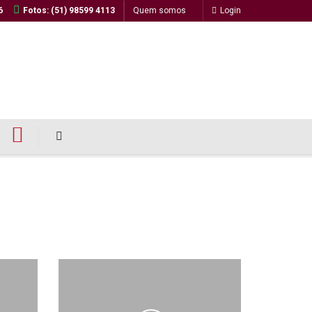
6
Fotos: (51) 98599 4113
Quem somos
Login