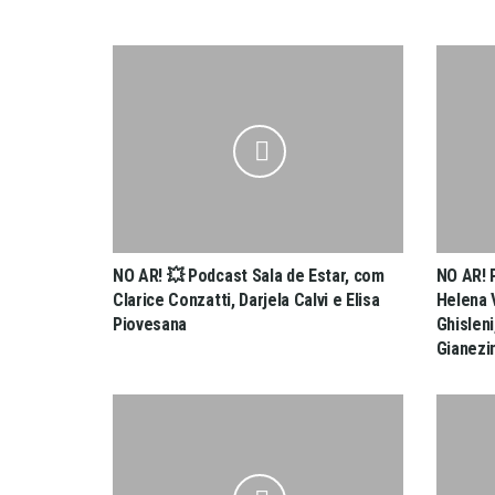
NO AR! 💥 Podcast Sala de Estar, com
NO AR! 
Clarice Conzatti, Darjela Calvi e Elisa
Helena 
Piovesana
Ghislen
Gianezin