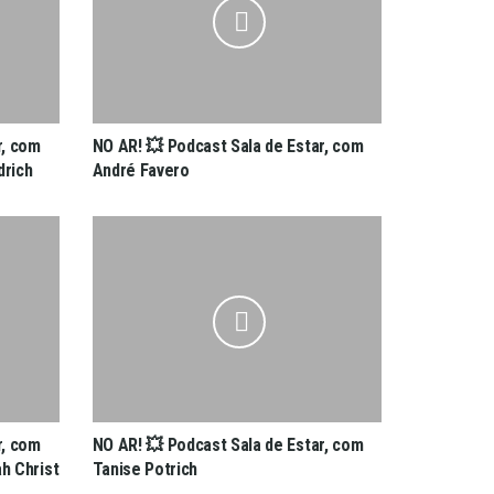
r, com
NO AR! 💥 Podcast Sala de Estar, com
drich
André Favero
r, com
NO AR! 💥 Podcast Sala de Estar, com
ah Christ
Tanise Potrich