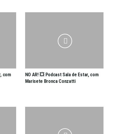
r, com
NO AR! 💥 Podcast Sala de Estar, com
Marisete Bronca Conzatti