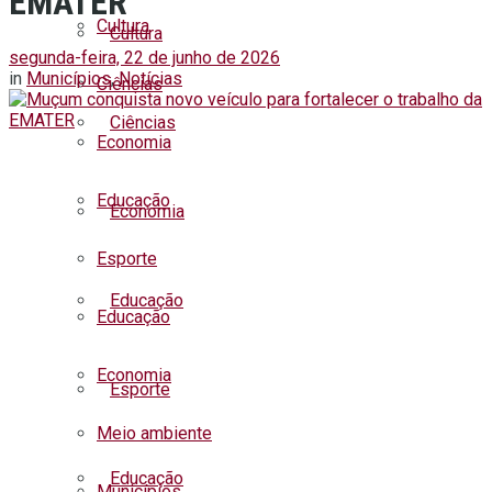
EMATER
Cultura
Cultura
segunda-feira, 22 de junho de 2026
in
Municípios
,
Notícias
Ciências
Ciências
Economia
Educação
Economia
Esporte
Educação
Educação
Economia
Esporte
Meio ambiente
Educação
Municípios