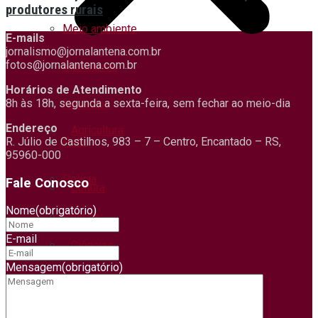
produtores rurais
Meio ambiente
E-mails
jornalismo@jornalantena.com.br
fotos@jornalantena.com.br
Municípios
Horários de Atendimento
8h às 18h, segunda a sexta-feira, sem fechar ao meio-dia
Negócios
Endereço
Agricultura
Pets
R. Júlio de Castilhos, 983 – 7 – Centro, Encantado – RS,
95960-000
Polícia
Fale Conosco
Cultura
Nome
(obrigatório)
Política
E-mail
Ciências
Regional
Mensagem
(obrigatório)
Saúde
Economia