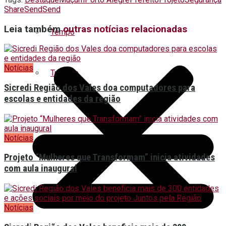
Share
Send
Send
Leia também
outras notícias relacionadas
Tempo
Notícias
Turismo
Sicredi Região dos Vales doa computadores para
escolas e entidades da região
Notícias
Projeto “Mulheres que Transformam” inicia atividades
com aula inaugural
Notícias