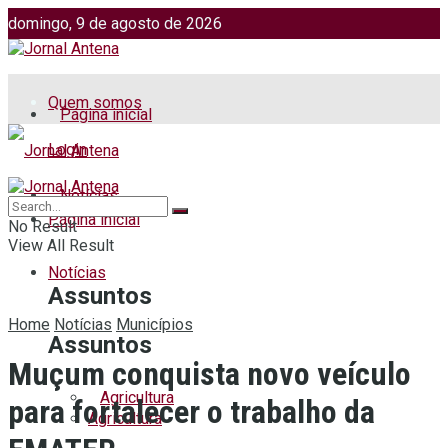
domingo, 9 de agosto de 2026
Jornalismo: (51) 98599 2486
Fotos: (51) 98599 4113
Quem somos
Página inicial
Login
Notícias
Página inicial
No Result
View All Result
Notícias
Assuntos
Home
Notícias
Municípios
Assuntos
Muçum conquista novo veículo
Agricultura
para fortalecer o trabalho da
Agricultura