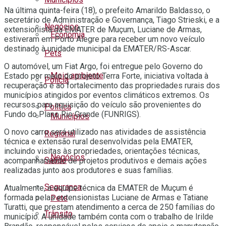
Na última quinta-feira (18), o prefeito Amarildo Baldasso, o
secretário de Administração e Governança, Tiago Strieski, e a
Negócios
extensionista da EMATER de Muçum, Luciane de Armas,
Economia
estiveram em Porto Alegre para receber um novo veículo
destinado à unidade municipal da EMATER/RS-Ascar.
Pets
O automóvel, um Fiat Argo, foi entregue pelo Governo do
Meio ambiente
Estado por meio do projeto Terra Forte, iniciativa voltada à
Polícia
recuperação e ao fortalecimento das propriedades rurais dos
municípios atingidos por eventos climáticos extremos. Os
recursos para aquisição do veículo são provenientes do
Política
Fundo do Plano Rio Grande (FUNRIGS).
Municípios
O novo carro será utilizado nas atividades de assistência
Regional
técnica e extensão rural desenvolvidas pela EMATER,
incluindo visitas às propriedades, orientações técnicas,
Negócios
Saúde
acompanhamento de projetos produtivos e demais ações
realizadas junto aos produtores e suas famílias.
Segurança
Atualmente, a equipe técnica da EMATER de Muçum é
formada pelas extensionistas Luciane de Armas e Tatiane
Pets
Turatti, que prestam atendimento a cerca de 250 famílias do
Trânsito
município. A unidade também conta com o trabalho de Irilde