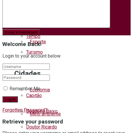
Segurança
Educação
Trânsito
Tempo
Esporte
Welcome Back!
Turismo
Login to your account below
Educação
Cidades
Remember Me
Economia
Capitão
Forgotten Password?
Coqueiro Baixo
Meio ambiente
Retrieve your password
Doutor Ricardo