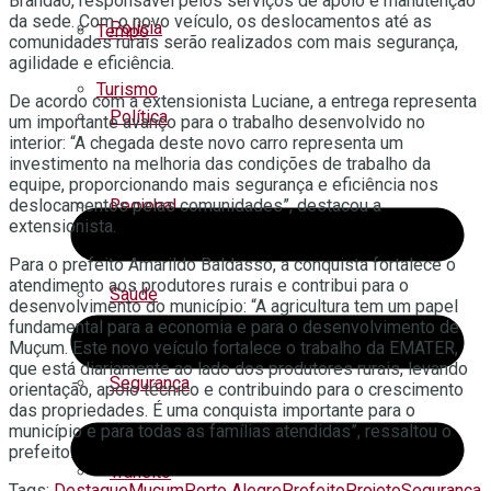
Brandão, responsável pelos serviços de apoio e manutenção
da sede. Com o novo veículo, os deslocamentos até as
Polícia
Tempo
comunidades rurais serão realizados com mais segurança,
agilidade e eficiência.
Turismo
De acordo com a extensionista Luciane, a entrega representa
Política
um importante avanço para o trabalho desenvolvido no
interior: “A chegada deste novo carro representa um
investimento na melhoria das condições de trabalho da
equipe, proporcionando mais segurança e eficiência nos
Regional
deslocamentos pelas comunidades”, destacou a
extensionista.
Para o prefeito Amarildo Baldasso, a conquista fortalece o
atendimento aos produtores rurais e contribui para o
Saúde
desenvolvimento do município: “A agricultura tem um papel
fundamental para a economia e para o desenvolvimento de
Muçum. Este novo veículo fortalece o trabalho da EMATER,
que está diariamente ao lado dos produtores rurais, levando
Segurança
orientação, apoio técnico e contribuindo para o crescimento
das propriedades. É uma conquista importante para o
município e para todas as famílias atendidas”, ressaltou o
prefeito.
Trânsito
Tags:
Destaque
Muçum
Porto Alegre
Prefeito
Projeto
Segurança