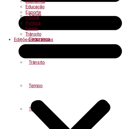
Economia
Educação
Esporte
Saúde
Polícia
Política
Saúde
Trânsito
Segurança
Edições Impressas
Trânsito
Tempo
Turismo