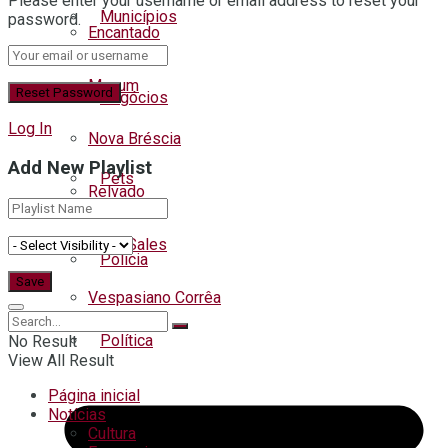
Please enter your username or email address to reset your
Municípios
password.
Encantado
Muçum
Negócios
Log In
Nova Bréscia
Add New Playlist
Pets
Relvado
Roca Sales
Polícia
Vespasiano Corrêa
Política
No Result
View All Result
Página inicial
Notícias
Regional
Cultura