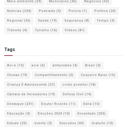
Meio ambiente
(23)
Municípios
(36)
Negócios
(52)
Notícias
(234)
Podcasts
(5)
Polícia
(1)
Política
(20)
Regional
(45)
Saúde
(19)
Segurança
(8)
Tempo
(3)
Trânsito
(4)
Turismo
(16)
Vídeos
(81)
Tags
Aci-e
(15)
acie
(6)
amturvales
(4)
Brasil
(3)
Chuvas
(79)
Compartilhamento
(5)
Coqueiro Baixo
(15)
Criança E Adolescente
(57)
cristo protetor
(18)
Câmara de Vereadores
(19)
Defesa Civil
(14)
Destaque
(231)
Doutor Ricardo
(11)
Dália
(15)
Educação
(3)
Eleições 2024
(10)
Encantado
(205)
Estudo
(25)
evento
(3)
Executivo
(40)
Gratuito
(10)