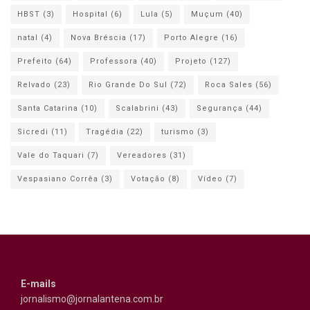
HBST
(3)
Hospital
(6)
Lula
(5)
Muçum
(40)
natal
(4)
Nova Bréscia
(17)
Porto Alegre
(16)
Prefeito
(64)
Professora
(40)
Projeto
(127)
Relvado
(23)
Rio Grande Do Sul
(72)
Roca Sales
(56)
Santa Catarina
(10)
Scalabrini
(43)
Segurança
(44)
Sicredi
(11)
Tragédia
(22)
turismo
(3)
Vale do Taquari
(7)
Vereadores
(31)
Vespasiano Corrêa
(3)
Votação
(8)
Vídeo
(7)
E-mails
jornalismo@jornalantena.com.br