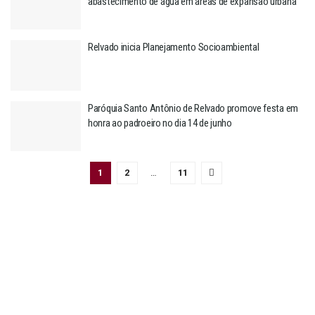
abastecimento de água em áreas de expansão urbana
Relvado inicia Planejamento Socioambiental
Paróquia Santo Antônio de Relvado promove festa em
honra ao padroeiro no dia 14 de junho
1
2
…
11