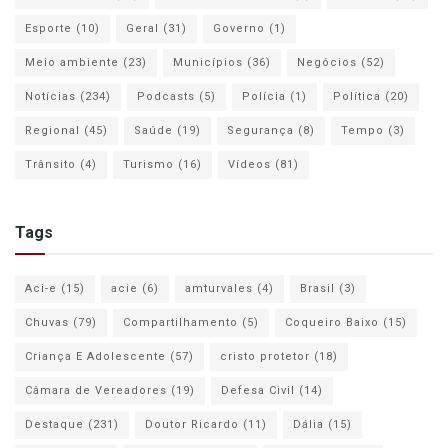
Esporte
(10)
Geral
(31)
Governo
(1)
Meio ambiente
(23)
Municípios
(36)
Negócios
(52)
Notícias
(234)
Podcasts
(5)
Polícia
(1)
Política
(20)
Regional
(45)
Saúde
(19)
Segurança
(8)
Tempo
(3)
Trânsito
(4)
Turismo
(16)
Vídeos
(81)
Tags
Aci-e
(15)
acie
(6)
amturvales
(4)
Brasil
(3)
Chuvas
(79)
Compartilhamento
(5)
Coqueiro Baixo
(15)
Criança E Adolescente
(57)
cristo protetor
(18)
Câmara de Vereadores
(19)
Defesa Civil
(14)
Destaque
(231)
Doutor Ricardo
(11)
Dália
(15)