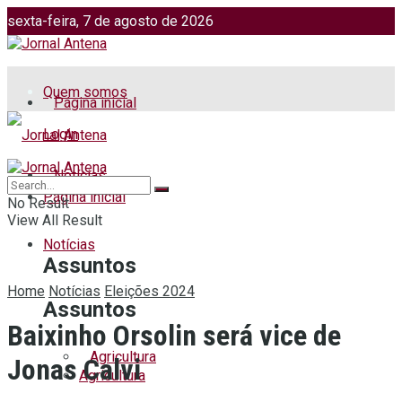
sexta-feira, 7 de agosto de 2026
Jornalismo: (51) 98599 2486
Fotos: (51) 98599 4113
Quem somos
Página inicial
Login
Notícias
Página inicial
No Result
View All Result
Notícias
Assuntos
Home
Notícias
Eleições 2024
Assuntos
Baixinho Orsolin será vice de
Agricultura
Jonas Calvi
Agricultura