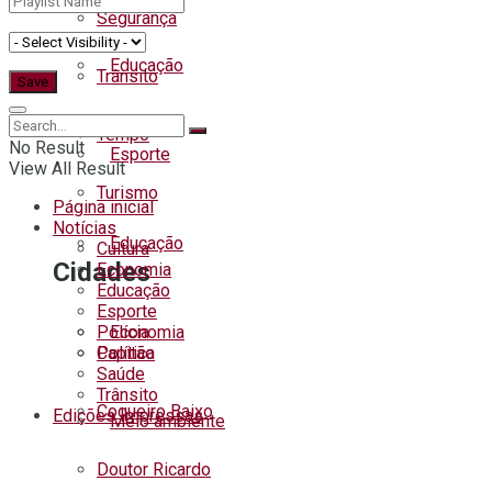
Segurança
Educação
Trânsito
Tempo
No Result
Esporte
View All Result
Turismo
Página inicial
Notícias
Educação
Cultura
Cidades
Economia
Educação
Esporte
Polícia
Economia
Capitão
Política
Saúde
Trânsito
Coqueiro Baixo
Edições Impressas
Meio ambiente
Doutor Ricardo