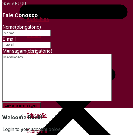
95960-000
Fale Conosco
Agricultura
Nome
(obrigatório)
Cultura
E-mail
Mensagem
(obrigatório)
Ciências
Economia
Educação
Esporte
Educação
Welcome Back!
Login to your account below
Economia