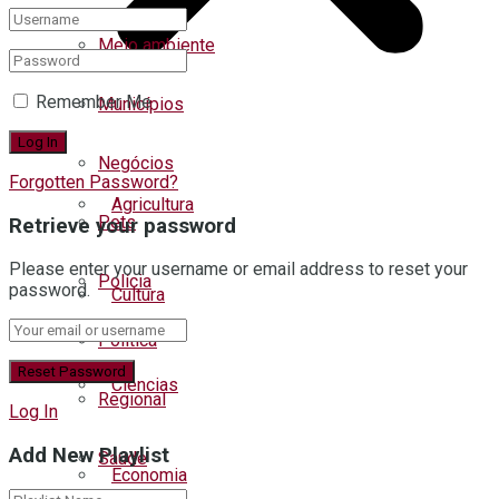
Meio ambiente
Remember Me
Municípios
Negócios
Forgotten Password?
Agricultura
Pets
Retrieve your password
Please enter your username or email address to reset your
Polícia
password.
Cultura
Política
Ciências
Regional
Log In
Add New Playlist
Saúde
Economia