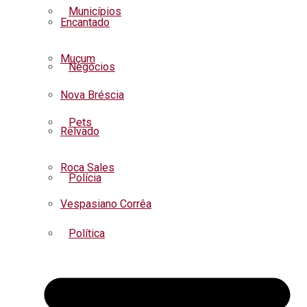
Municípios
Encantado
Muçum
Negócios
Nova Bréscia
Pets
Relvado
Roca Sales
Polícia
Vespasiano Corrêa
Política
Regional