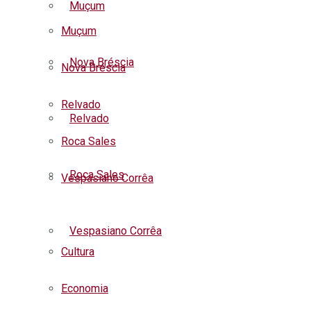
Muçum
Muçum
Nova Bréscia
Nova Bréscia
Relvado
Relvado
Roca Sales
Roca Sales
Vespasiano Corrêa
Listar todas as notícias
Vespasiano Corrêa
Cultura
Economia