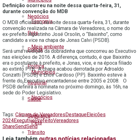
Definição ocorreu na noite dessa quarta-feira, 31,
durante convenção do MDB
Negócios
Economia
O MDB oficializou, na noite dessa quarta-feira, 31, durante
convenção realizada na Câmara de Vereadores, o nome do
Pets
ex-prefeito Agostinho José Orsolin, o “Baixinho”, como
candidato a vice na chapa de Jonas Calvi (PSDB).
Meio ambiente
Polícia
Será uma reedição da dobradinha que concorreu ao Executivo
nas eleições de 2016. A diferença, contudo, é que Baixinho
era o postulante à prefeito, e Jonas, vice, e na época filiado
Política
ao extinto PTB. A chapa acabou derrotada por Adroaldo
Municípios
Conzatti (PSDB) e Enoir Cardoso (PP). Baixinho esteve à
frente do Executivo encantadense entre 2005 e 2008. O
Regional
PSDB definirá a nominata no próximo domingo, às 16h, na
sede do Poder Legislativo.
Negócios
Saúde
Tags:
Câmara de Vereadores
Destaque
Eleições
Segurança
2024
Executivo
Prefeito
Vereadores
Pets
Share
Send
Send
Trânsito
Leia também
outras notícias relacionadas