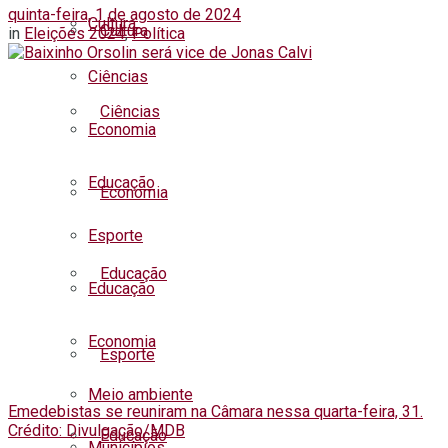
quinta-feira, 1 de agosto de 2024
Cultura
Cultura
in
Eleições 2024
,
Política
Ciências
Ciências
Economia
Educação
Economia
Esporte
Educação
Educação
Economia
Esporte
Meio ambiente
Emedebistas se reuniram na Câmara nessa quarta-feira, 31.
Crédito: Divulgação/MDB
Educação
Municípios