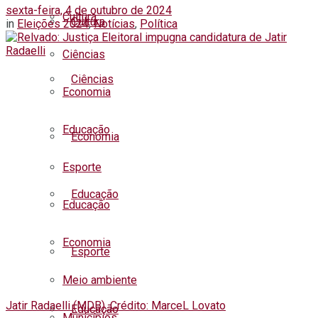
sexta-feira, 4 de outubro de 2024
Cultura
Cultura
in
Eleições 2024
,
Notícias
,
Política
Ciências
Ciências
Economia
Educação
Economia
Esporte
Educação
Educação
Economia
Esporte
Meio ambiente
Jatir Radaelli (MDB). Crédito: MarceL Lovato
Educação
Municípios