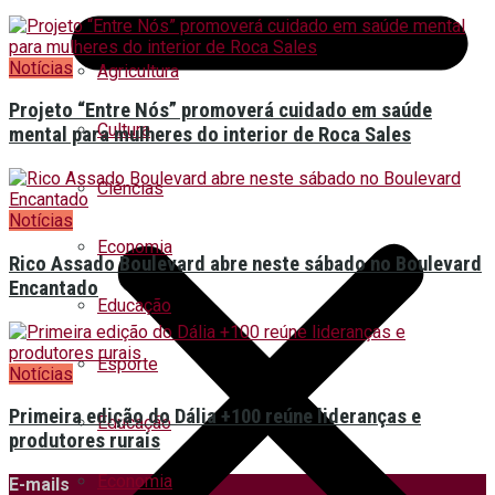
Notícias
Agricultura
Projeto “Entre Nós” promoverá cuidado em saúde
Cultura
mental para mulheres do interior de Roca Sales
Ciências
Notícias
Economia
Rico Assado Boulevard abre neste sábado no Boulevard
Encantado
Educação
Esporte
Notícias
Primeira edição do Dália +100 reúne lideranças e
Educação
produtores rurais
Economia
E-mails