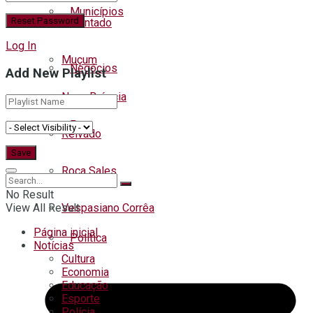
Municípios
Encantado
Log In
Muçum
Negócios
Add New Playlist
Nova Bréscia
Pets
Relvado
Roca Sales
Polícia
No Result
Vespasiano Corrêa
View All Result
Página inicial
Política
Notícias
Cultura
Economia
Educação
Regional
Esporte
Polícia