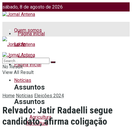
sábado, 8 de agosto de 2026
Jornalismo: (51) 98599 2486
Fotos: (51) 98599 4113
Quem somos
Página inicial
Login
Notícias
Página inicial
No Result
View All Result
Notícias
Assuntos
Home
Notícias
Eleições 2024
Assuntos
Relvado: Jatir Radaelli segue
Agricultura
candidato, afirma coligação
Agricultura