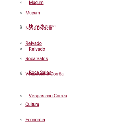
Muçum
Muçum
Nova Bréscia
Nova Bréscia
Relvado
Relvado
Roca Sales
Roca Sales
Vespasiano Corrêa
Listar todas as notícias
Vespasiano Corrêa
Cultura
Economia