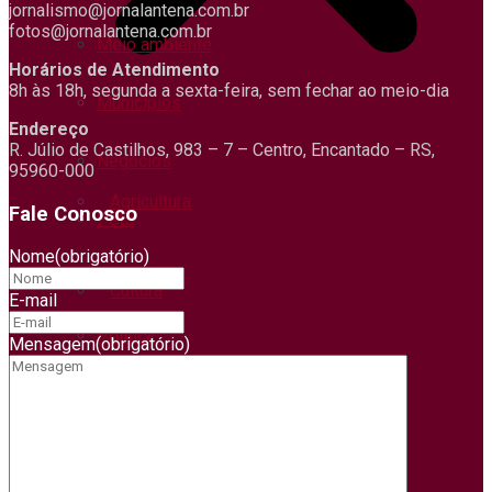
jornalismo@jornalantena.com.br
fotos@jornalantena.com.br
Meio ambiente
Horários de Atendimento
8h às 18h, segunda a sexta-feira, sem fechar ao meio-dia
Municípios
Endereço
R. Júlio de Castilhos, 983 – 7 – Centro, Encantado – RS,
Negócios
95960-000
Agricultura
Fale Conosco
Pets
Nome
(obrigatório)
Polícia
Cultura
E-mail
Política
Mensagem
(obrigatório)
Ciências
Regional
Saúde
Economia