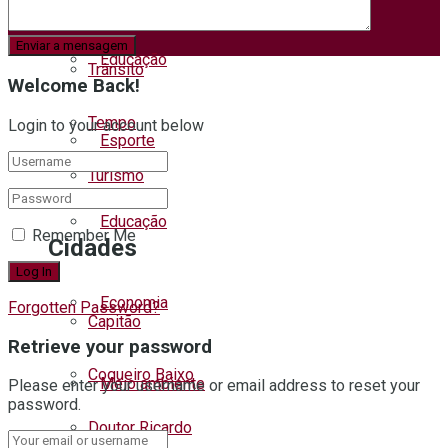
Segurança
Educação
Trânsito
Welcome Back!
Tempo
Login to your account below
Esporte
Turismo
Educação
Remember Me
Cidades
Economia
Forgotten Password?
Capitão
Retrieve your password
Coqueiro Baixo
Meio ambiente
Please enter your username or email address to reset your
password.
Doutor Ricardo