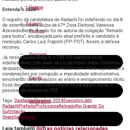
Polícia
Tempo
Entenda o caso
O registro da candidatura de Radaelli foi indeferido no dia 8
Turismo
de setembro pela Juíza da 67ª Zona Eleitoral, Vanessa
Azevedo Bento. A ação foi de autoria da coligação “Relvado
Política
para todos”, encabeçada pelo atual prefeito e candidato à
reeleição, Carlos Luiz Fraporti (PP-PDT). Assim, a defesa
recorreu.
Regional
Já, nessa quinta-feira, 4, o TRE-RS manteve esse
indeferimento, com base na Lei da Ficha Limpa. Conforme o
despacho, Radaelli foi classificado como ficha suja devido a
condenações por corrupção e improbidade administrativa,
Saúde
envolvendo dolo, prejuízos ao erário e enriquecimento ilícito.
Essa decisão, como mencionado no parágrafo inicial, é
passível de recurso ao TSE.
Tags:
Destaque
Eleições 2024
Executivo
Jatir
Segurança
Radaelli
Prefeito
Professora
Relvado
Rio Grande Do
Sul
Votação
Share
Send
Send
Trânsito
Leia também
outras notícias relacionadas