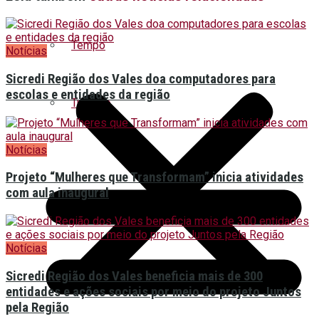
Tempo
Notícias
Sicredi Região dos Vales doa computadores para
escolas e entidades da região
Turismo
Notícias
Projeto “Mulheres que Transformam” inicia atividades
com aula inaugural
Notícias
Sicredi Região dos Vales beneficia mais de 300
entidades e ações sociais por meio do projeto Juntos
pela Região