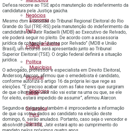
Defesa recorre ao TSE após manutenção do indeferimento da
candidatura pela Justiça gaúcha.
Negócios
Economia
Mesmo com a decisão do Tribunal Regional Eleitoral do Rio
Grande do Sul (TRE-RS) pela manutenção do indeferimento da
Pets
candidatura de Jatir Radaelli (MDB) ao Executivo de Relvado,
ele poderá seguir no pleito. De acordo com a assessoria
jurídica da coligação “Juntos por Relvado” (MDB e União
Meio ambiente
Polícia
Brasil), um recurso será apresentado junto ao Tribunal
Superior Eleitoral (TSE). O órgão federal definirá a situação
jurídica.
Política
Municípios
O advogado, professor e especialista em Direito Eleitoral,
Anderson Alarcon, afirmou que o emedebista é candidato,
Regional
conforme autoriza o artigo 16 da própria lei que rege as
eleições. “É preciso acabar com as fake news que surgiram
Negócios
de que o nome do Jatir não vai estar na urna ou que, se ele
Saúde
for eleito, estará impedido de assumir”, afirmou Alarcon.
Segundo a coligação, também é improcedente a informação
Segurança
de que os votos dados ao candidato na eleição deste
Pets
domingo, 6, serão anulados. Portanto, caso seja o vencedor e
Trânsito
absolvido pelo TSE, Jatir estará apto ao cumprimento do
mandato pelos próximos quatro anos.