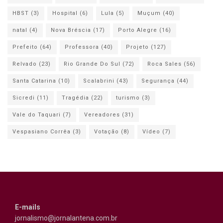
HBST
(3)
Hospital
(6)
Lula
(5)
Muçum
(40)
natal
(4)
Nova Bréscia
(17)
Porto Alegre
(16)
Prefeito
(64)
Professora
(40)
Projeto
(127)
Relvado
(23)
Rio Grande Do Sul
(72)
Roca Sales
(56)
Santa Catarina
(10)
Scalabrini
(43)
Segurança
(44)
Sicredi
(11)
Tragédia
(22)
turismo
(3)
Vale do Taquari
(7)
Vereadores
(31)
Vespasiano Corrêa
(3)
Votação
(8)
Vídeo
(7)
E-mails
jornalismo@jornalantena.com.br