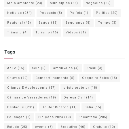
Meio ambiente
(23)
Municípios
(36)
Negócios
(52)
Notícias
(234)
Podcasts
(5)
Polícia
(1)
Política
(20)
Regional
(45)
Saúde
(19)
Segurança
(8)
Tempo
(3)
Trânsito
(4)
Turismo
(16)
Vídeos
(81)
Tags
Aci-e
(15)
acie
(6)
amturvales
(4)
Brasil
(3)
Chuvas
(79)
Compartilhamento
(5)
Coqueiro Baixo
(15)
Criança E Adolescente
(57)
cristo protetor
(18)
Câmara de Vereadores
(19)
Defesa Civil
(14)
Destaque
(231)
Doutor Ricardo
(11)
Dália
(15)
Educação
(3)
Eleições 2024
(10)
Encantado
(205)
Estudo
(25)
evento
(3)
Executivo
(40)
Gratuito
(10)