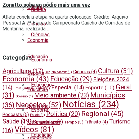
Zonatto sobe ao pódio mais uma vez
Cultura
Cultura
Atleta concluiu etapa na quarta colocação. Crédito: Arquivo
Pessoal A 7ª Etapa do Campeonato Gaúcho de Corridas de
Ciências
Montanha, realizada ...
Ciências
Economia
Educação
Categorias
Economia
Cultura
(31)
Agricultura
(17)
Ciências
(4)
Bug Na Matriz
(1)
Esporte
Economia
(43)
Educação
(29)
Eleições 2024
Educação
Geral
(14)
Especial
(14)
Esporte
(10)
Entre Linhas E Lutas
(1)
Educação
Municípios
(31)
Meio ambiente
(23)
Governo
(1)
Notícias
(234)
Negócios
(52)
(36)
Economia
Esporte
Regional
(45)
Política
(20)
Podcasts
(5)
Polícia
(1)
Saúde
(19)
Turismo
Segurança
(8)
Trânsito
(4)
Meio ambiente
Tempo
(3)
Vídeos
(81)
(16)
Educação
Municípios