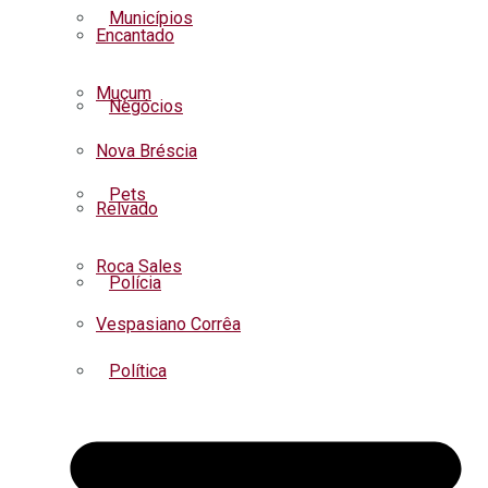
Municípios
Encantado
Muçum
Negócios
Nova Bréscia
Pets
Relvado
Roca Sales
Polícia
Vespasiano Corrêa
Política
Regional