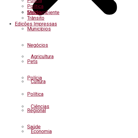
Polícia
Política
Saúde
Meio ambiente
Trânsito
Edições Impressas
Municípios
Negócios
Agricultura
Pets
Polícia
Cultura
Política
Ciências
Regional
Saúde
Economia