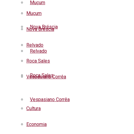
Muçum
Muçum
Nova Bréscia
Nova Bréscia
Relvado
Relvado
Roca Sales
Roca Sales
Vespasiano Corrêa
Listar todas as notícias
Vespasiano Corrêa
Cultura
Economia