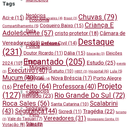
Tags
Negócios
Chuvas
(79)
Aci-e
(15)
acie
(6)
amturvales
(4)
Brasil
(3)
Economia
Criança E
Coqueiro Baixo
(15)
Compartilhamento
(5)
Pets
Adolescente
(57)
cristo protetor
(18)
Câmara de
Destaque
Vereadores
(19)
Defesa Civil
(14)
Meio ambiente
Polícia
(231)
Dália
(15)
Doutor Ricardo
(11)
Eleições
Educação
(3)
Encantado
(205)
Política
Estudo
(25)
2024
(10)
evento
Municípios
Executivo
(40)
Gratuito
(10)
Hospital
(6)
Lula
(5)
(3)
HBST
(3)
Muçum
(40)
Regional
Nova Bréscia
(17)
Porto Alegre
natal
(4)
Projeto
Prefeito
(64)
Professora
(40)
(16)
Negócios
Saúde
(127)
Rio Grande Do Sul
(72)
Relvado
(23)
Roca Sales
(56)
Scalabrini
Santa Catarina
(10)
Segurança
(43)
Segurança
(44)
Tragédia
(22)
Sicredi
(11)
turismo
Pets
Vereadores
(31)
Vale do Taquari
(7)
(3)
Vespasiano Corrêa
(3)
Trânsito
Votação
(8)
Vídeo
(7)