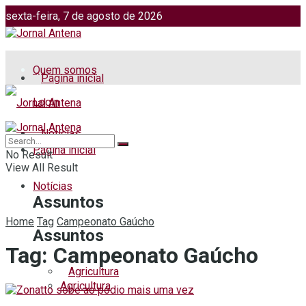
sexta-feira, 7 de agosto de 2026
Jornalismo: (51) 98599 2486
Fotos: (51) 98599 4113
Quem somos
Página inicial
Login
Notícias
Página inicial
No Result
View All Result
Notícias
Assuntos
Home
Tag
Campeonato Gaúcho
Assuntos
Tag:
Campeonato Gaúcho
Agricultura
Agricultura