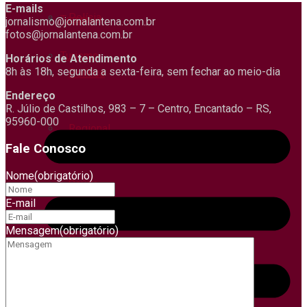
E-mails
Polícia
Tempo
jornalismo@jornalantena.com.br
fotos@jornalantena.com.br
Turismo
Horários de Atendimento
8h às 18h, segunda a sexta-feira, sem fechar ao meio-dia
Política
Endereço
R. Júlio de Castilhos, 983 – 7 – Centro, Encantado – RS,
95960-000
Regional
Fale Conosco
Nome
(obrigatório)
Saúde
E-mail
Mensagem
(obrigatório)
Segurança
Trânsito