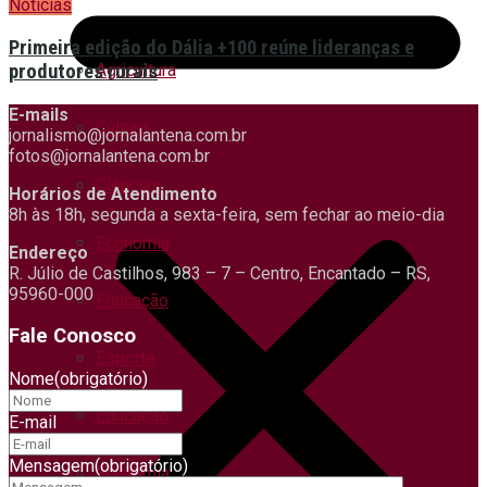
Notícias
Primeira edição do Dália +100 reúne lideranças e
Agricultura
produtores rurais
E-mails
Cultura
jornalismo@jornalantena.com.br
fotos@jornalantena.com.br
Ciências
Horários de Atendimento
8h às 18h, segunda a sexta-feira, sem fechar ao meio-dia
Economia
Endereço
R. Júlio de Castilhos, 983 – 7 – Centro, Encantado – RS,
95960-000
Educação
Fale Conosco
Esporte
Nome
(obrigatório)
Educação
E-mail
Mensagem
(obrigatório)
Economia