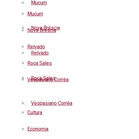
Muçum
Muçum
Nova Bréscia
Nova Bréscia
Relvado
Relvado
Roca Sales
Roca Sales
Vespasiano Corrêa
Listar todas as notícias
Vespasiano Corrêa
Cultura
Economia