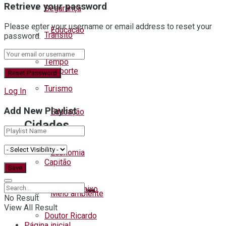
Retrieve your password
Segurança
Please enter your username or email address to reset your
Educação
Trânsito
password.
Tempo
Esporte
Turismo
Log In
Add New Playlist
Educação
Cidades
Economia
Capitão
Coqueiro Baixo
Meio ambiente
No Result
View All Result
Doutor Ricardo
Página inicial