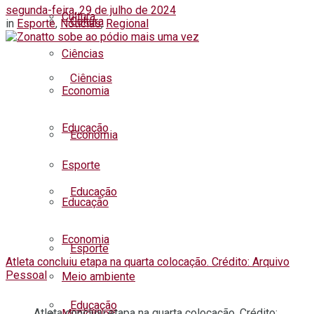
segunda-feira, 29 de julho de 2024
Cultura
Cultura
in
Esporte
,
Notícias
,
Regional
Ciências
Ciências
Economia
Educação
Economia
Esporte
Educação
Educação
Economia
Esporte
Atleta concluiu etapa na quarta colocação. Crédito: Arquivo
Pessoal
Meio ambiente
Educação
Atleta concluiu etapa na quarta colocação. Crédito:
Municípios