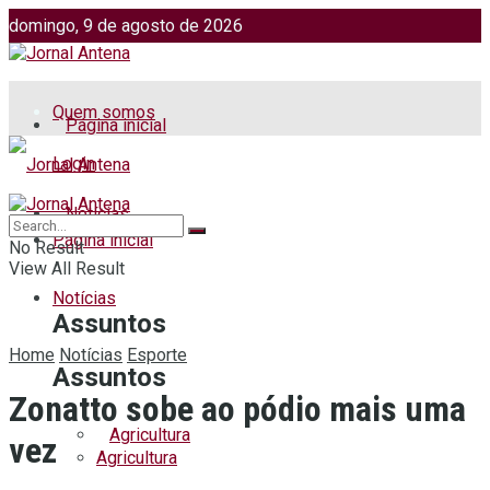
domingo, 9 de agosto de 2026
Jornalismo: (51) 98599 2486
Fotos: (51) 98599 4113
Quem somos
Página inicial
Login
Notícias
Página inicial
No Result
View All Result
Notícias
Assuntos
Home
Notícias
Esporte
Assuntos
Zonatto sobe ao pódio mais uma
Agricultura
vez
Agricultura