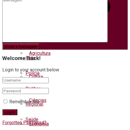
Meio ambiente
Municípios
Negócios
Agricultura
Welcome Back!
Pets
Login to your account below
Polícia
Cultura
Política
Ciências
Remember Me
Regional
Saúde
Forgotten Password?
Economia