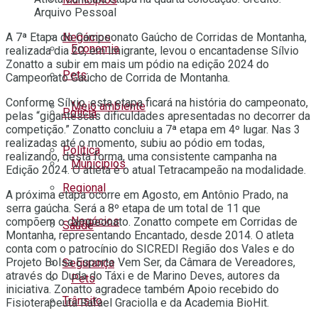
Arquivo Pessoal
A 7ª Etapa do Campeonato Gaúcho de Corridas de Montanha,
Negócios
Economia
realizada dia 20, em Imigrante, levou o encantadense Sílvio
Zonatto a subir em mais um pódio na edição 2024 do
Pets
Campeonato Gaúcho de Corrida de Montanha.
Conforme Sílvio, esta etapa ficará na história do campeonato,
Meio ambiente
Polícia
pelas “gigantescas dificuldades apresentadas no decorrer da
competição.” Zonatto concluiu a 7ª etapa em 4º lugar. Nas 3
realizadas até o momento, subiu ao pódio em todas,
Política
realizando, desta forma, uma consistente campanha na
Municípios
Edição 2024. O atleta é o atual Tetracampeão na modalidade.
Regional
A próxima etapa ocorre em Agosto, em Antônio Prado, na
serra gaúcha. Será a 8º etapa de um total de 11 que
Negócios
compõem o campeonato. Zonatto compete em Corridas de
Saúde
Montanha, representando Encantado, desde 2014. O atleta
conta com o patrocínio do SICREDI Região dos Vales e do
Projeto Bolsa Esporte Vem Ser, da Câmara de Vereadores,
Segurança
através do Duda do Táxi e de Marino Deves, autores da
Pets
iniciativa. Zonatto agradece também Apoio recebido do
Trânsito
Fisioterapeuta Rafael Graciolla e da Academia BioHit.