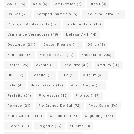
Aci-e
(15)
acie
(6)
amturvales
(4)
Brasil
(3)
Chuvas
(79)
Compartilhamento
(5)
Coqueiro Baixo
(15)
Criança E Adolescente
(57)
cristo protetor
(18)
Câmara de Vereadores
(19)
Defesa Civil
(14)
Destaque
(231)
Doutor Ricardo
(11)
Dália
(15)
Educação
(3)
Eleições 2024
(10)
Encantado
(205)
Estudo
(25)
evento
(3)
Executivo
(40)
Gratuito
(10)
HBST
(3)
Hospital
(6)
Lula
(5)
Muçum
(40)
natal
(4)
Nova Bréscia
(17)
Porto Alegre
(16)
Prefeito
(64)
Professora
(40)
Projeto
(127)
Relvado
(23)
Rio Grande Do Sul
(72)
Roca Sales
(56)
Santa Catarina
(10)
Scalabrini
(43)
Segurança
(44)
Sicredi
(11)
Tragédia
(22)
turismo
(3)