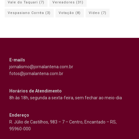
Vale do Taquari
(7)
Vereadores
(31)
Vespasiano Corrêa
(3)
Votação
(8)
Vídeo
(7)
E-mails
jornalismo@jornalantena.com.br
fotos@jornalantena.com.br
Horários de Atendimento
8h às 18h, segunda a sexta-feira, sem fechar ao meio-dia
Endereço
R. Júlio de Castilhos, 983 – 7 – Centro, Encantado – RS,
95960-000