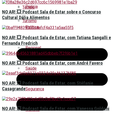
Polícia
Tempo
NO AR! 💥 Podcast Sala de Estar sobre o Concurso
Cultural Dália Alimentos
Turismo
Política
NO AR! 💥 Podcast Sala de Estar, com Tatiana Sangalli e
Fernanda Fredrich
Regional
NO AR! 💥 Podcast Sala de Estar, com André Favero
Saúde
NO AR! 💥 Podcast Sala de Estar, com Stéfanie
Casagrande
Segurança
NO AR! 💥 Podcast Sala de Estar, com Vanessa Goldoni
Trânsito