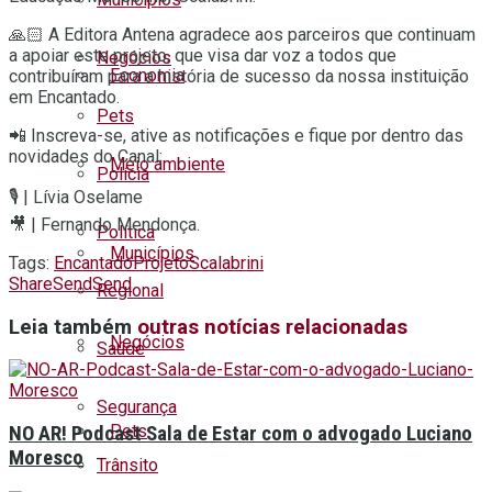
🙏🏻 A Editora Antena agradece aos parceiros que continuam
a apoiar este projeto, que visa dar voz a todos que
Negócios
Economia
contribuíram para a história de sucesso da nossa instituição
em Encantado.
Pets
📲 Inscreva-se, ative as notificações e fique por dentro das
novidades do Canal;
Meio ambiente
Polícia
🎙 | Lívia Oselame
🎥 | Fernando Mendonça.
Política
Municípios
Tags:
Encantado
Projeto
Scalabrini
Share
Send
Send
Regional
Leia também
outras notícias relacionadas
Negócios
Saúde
Segurança
Pets
NO AR! Podcast Sala de Estar com o advogado Luciano
Moresco
Trânsito