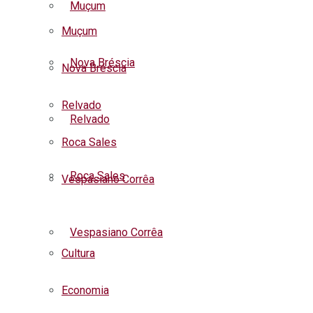
Muçum
Muçum
Nova Bréscia
Nova Bréscia
Relvado
Relvado
Roca Sales
Roca Sales
Vespasiano Corrêa
Listar todas as notícias
Vespasiano Corrêa
Cultura
Economia