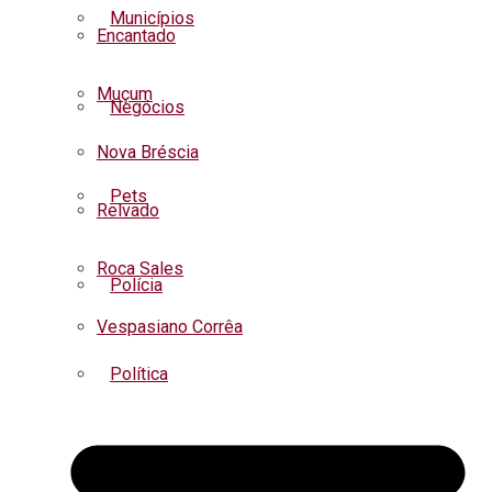
Municípios
Encantado
Muçum
Negócios
Nova Bréscia
Pets
Relvado
Roca Sales
Polícia
Vespasiano Corrêa
Política
Regional