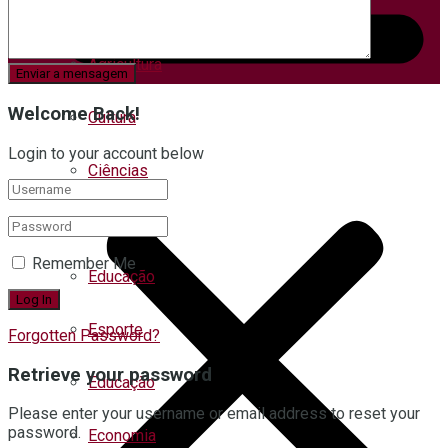
Agricultura
Welcome Back!
Cultura
Login to your account below
Ciências
Economia
Remember Me
Educação
Esporte
Forgotten Password?
Retrieve your password
Educação
Please enter your username or email address to reset your
password.
Economia