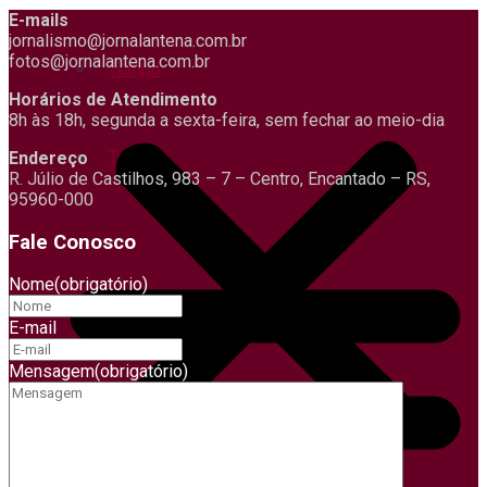
E-mails
jornalismo@jornalantena.com.br
fotos@jornalantena.com.br
Tempo
Horários de Atendimento
8h às 18h, segunda a sexta-feira, sem fechar ao meio-dia
Turismo
Endereço
R. Júlio de Castilhos, 983 – 7 – Centro, Encantado – RS,
95960-000
Fale Conosco
Nome
(obrigatório)
E-mail
Mensagem
(obrigatório)