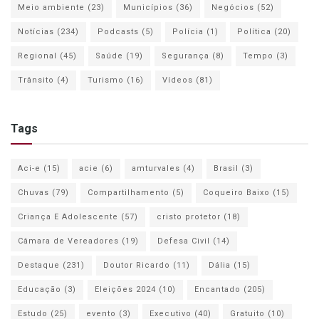
Meio ambiente
(23)
Municípios
(36)
Negócios
(52)
Notícias
(234)
Podcasts
(5)
Polícia
(1)
Política
(20)
Regional
(45)
Saúde
(19)
Segurança
(8)
Tempo
(3)
Trânsito
(4)
Turismo
(16)
Vídeos
(81)
Tags
Aci-e
(15)
acie
(6)
amturvales
(4)
Brasil
(3)
Chuvas
(79)
Compartilhamento
(5)
Coqueiro Baixo
(15)
Criança E Adolescente
(57)
cristo protetor
(18)
Câmara de Vereadores
(19)
Defesa Civil
(14)
Destaque
(231)
Doutor Ricardo
(11)
Dália
(15)
Educação
(3)
Eleições 2024
(10)
Encantado
(205)
Estudo
(25)
evento
(3)
Executivo
(40)
Gratuito
(10)