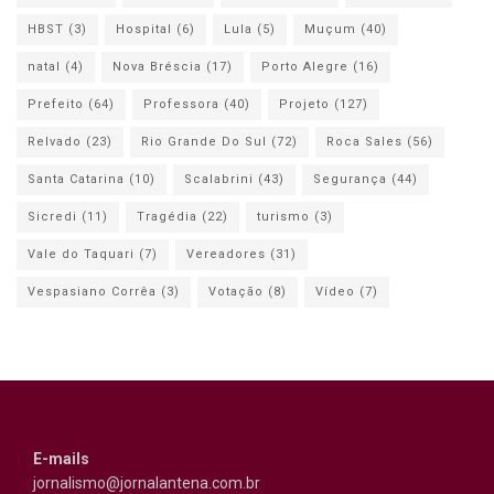
HBST
(3)
Hospital
(6)
Lula
(5)
Muçum
(40)
natal
(4)
Nova Bréscia
(17)
Porto Alegre
(16)
Prefeito
(64)
Professora
(40)
Projeto
(127)
Relvado
(23)
Rio Grande Do Sul
(72)
Roca Sales
(56)
Santa Catarina
(10)
Scalabrini
(43)
Segurança
(44)
Sicredi
(11)
Tragédia
(22)
turismo
(3)
Vale do Taquari
(7)
Vereadores
(31)
Vespasiano Corrêa
(3)
Votação
(8)
Vídeo
(7)
E-mails
jornalismo@jornalantena.com.br