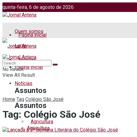
quinta-feira, 6 de agosto de 2026
Jornalismo: (51) 98599 2486
Fotos: (51) 98599 4113
Quem somos
Página inicial
Login
Notícias
Página inicial
No Result
View All Result
Notícias
Assuntos
Home
Tag
Colégio São José
Assuntos
Tag:
Colégio São José
Agricultura
Agricultura