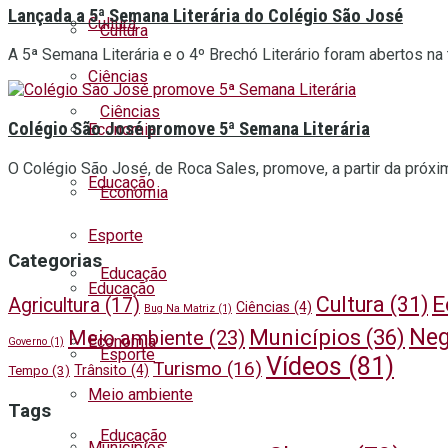
Lançada a 5ª Semana Literária do Colégio São José
Cultura
Cultura
A 5ª Semana Literária e o 4º Brechó Literário foram abertos na 
Ciências
Ciências
Colégio São José promove 5ª Semana Literária
Economia
O Colégio São José, de Roca Sales, promove, a partir da próxima 
Educação
Economia
Esporte
Categorias
Educação
Educação
E
Cultura
(31)
Agricultura
(17)
Ciências
(4)
Bug Na Matriz
(1)
Neg
Municípios
(36)
Meio ambiente
(23)
Economia
Governo
(1)
Esporte
Vídeos
(81)
Turismo
(16)
Trânsito
(4)
Tempo
(3)
Meio ambiente
Tags
Educação
Municípios