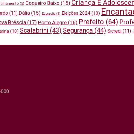
Criança E Adolesce
Coqueiro Baixo
(15)
tilhamento
(5)
Encanta
Dália
(15)
ardo
(11)
Eleições 2024
(10)
Educação
(3)
Prefeito
(64)
Prof
ova Bréscia
(17)
Porto Alegre
(16)
Scalabrini
(43)
Segurança
(44)
Sicredi
(11)
arina
(10)
0-000