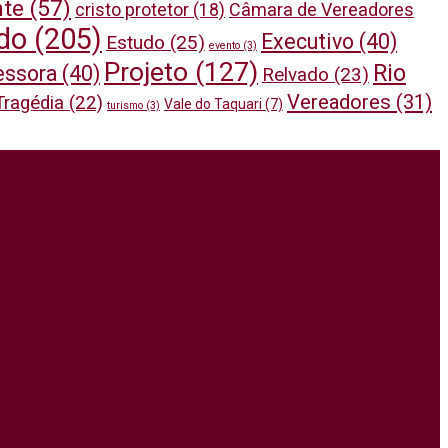
nte
(57)
cristo protetor
(18)
Câmara de Vereadores
do
(205)
Executivo
(40)
Estudo
(25)
evento
(3)
Projeto
(127)
Rio
essora
(40)
Relvado
(23)
Vereadores
(31)
Tragédia
(22)
Vale do Taquari
(7)
turismo
(3)