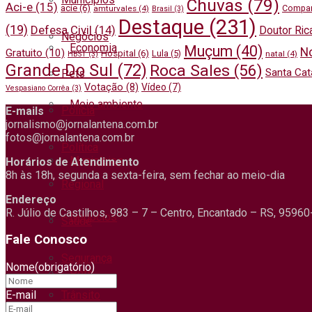
Chuvas
(79)
Aci-e
(15)
acie
(6)
Compar
amturvales
(4)
Brasil
(3)
Destaque
(231)
(19)
Defesa Civil
(14)
Doutor Ric
Negócios
Economia
Muçum
(40)
N
Gratuito
(10)
Hospital
(6)
Lula
(5)
natal
(4)
HBST
(3)
Grande Do Sul
(72)
Roca Sales
(56)
Santa Cat
Pets
Votação
(8)
Vídeo
(7)
Vespasiano Corrêa
(3)
Meio ambiente
Polícia
E-mails
jornalismo@jornalantena.com.br
fotos@jornalantena.com.br
Política
Municípios
Horários de Atendimento
8h às 18h, segunda a sexta-feira, sem fechar ao meio-dia
Regional
Endereço
R. Júlio de Castilhos, 983 – 7 – Centro, Encantado – RS, 9596
Negócios
Saúde
Fale Conosco
Segurança
Nome
(obrigatório)
Pets
Trânsito
E-mail