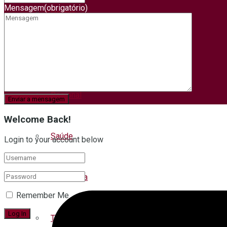
Mensagem
(obrigatório)
Polícia
Tempo
Turismo
Política
Regional
Welcome Back!
Saúde
Login to your account below
Segurança
Remember Me
Trânsito