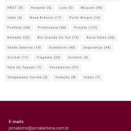
HBST
(3)
Hospital
(6)
Lula
(5)
Muçum
(40)
natal
(4)
Nova Bréscia
(17)
Porto Alegre
(16)
Prefeito
(64)
Professora
(40)
Projeto
(127)
Relvado
(23)
Rio Grande Do Sul
(72)
Roca Sales
(56)
Santa Catarina
(10)
Scalabrini
(43)
Segurança
(44)
Sicredi
(11)
Tragédia
(22)
turismo
(3)
Vale do Taquari
(7)
Vereadores
(31)
Vespasiano Corrêa
(3)
Votação
(8)
Vídeo
(7)
E-mails
jornalismo@jornalantena.com.br