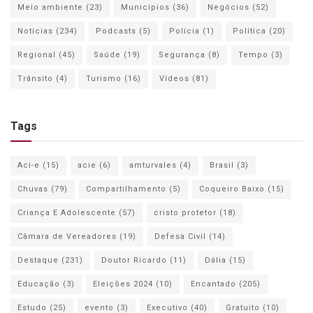
Meio ambiente
(23)
Municípios
(36)
Negócios
(52)
Notícias
(234)
Podcasts
(5)
Polícia
(1)
Política
(20)
Regional
(45)
Saúde
(19)
Segurança
(8)
Tempo
(3)
Trânsito
(4)
Turismo
(16)
Vídeos
(81)
Tags
Aci-e
(15)
acie
(6)
amturvales
(4)
Brasil
(3)
Chuvas
(79)
Compartilhamento
(5)
Coqueiro Baixo
(15)
Criança E Adolescente
(57)
cristo protetor
(18)
Câmara de Vereadores
(19)
Defesa Civil
(14)
Destaque
(231)
Doutor Ricardo
(11)
Dália
(15)
Educação
(3)
Eleições 2024
(10)
Encantado
(205)
Estudo
(25)
evento
(3)
Executivo
(40)
Gratuito
(10)