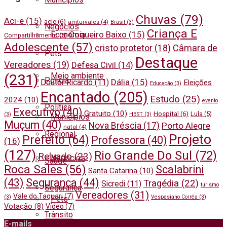
Chuvas
(79)
Aci-e
(15)
acie
(6)
amturvales
(4)
Brasil
(3)
Negócios
Criança E
Coqueiro Baixo
(15)
Economia
Compartilhamento
(5)
Adolescente
(57)
cristo protetor
(18)
Câmara de
Pets
Destaque
Vereadores
(19)
Defesa Civil
(14)
Meio ambiente
(231)
Polícia
Dália
(15)
Doutor Ricardo
(11)
Eleições
Educação
(3)
Encantado
(205)
Estudo
(25)
2024
(10)
evento
Política
Executivo
(40)
Gratuito
(10)
Hospital
(6)
Lula
(5)
(3)
HBST
(3)
Municípios
Muçum
(40)
Nova Bréscia
(17)
Porto Alegre
natal
(4)
Regional
Projeto
Prefeito
(64)
Professora
(40)
(16)
(127)
Rio Grande Do Sul
(72)
Relvado
(23)
Negócios
Saúde
Roca Sales
(56)
Scalabrini
Santa Catarina
(10)
(43)
Segurança
(44)
Tragédia
(22)
Sicredi
(11)
turismo
Segurança
Vereadores
(31)
Vale do Taquari
(7)
(3)
Vespasiano Corrêa
(3)
Pets
Votação
(8)
Vídeo
(7)
Trânsito
E-mails