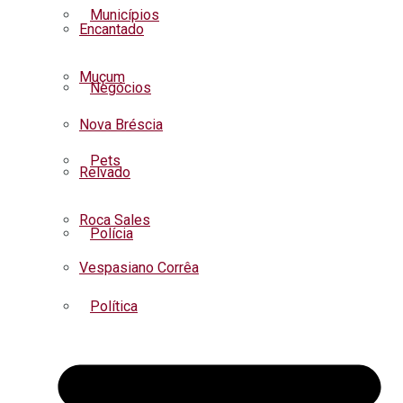
Municípios
Encantado
Muçum
Negócios
Nova Bréscia
Pets
Relvado
Roca Sales
Polícia
Vespasiano Corrêa
Política
Regional