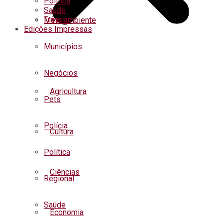
Política
Saúde
Trânsito
Meio ambiente
Edições Impressas
Municípios
Negócios
Agricultura
Pets
Polícia
Cultura
Política
Ciências
Regional
Saúde
Economia