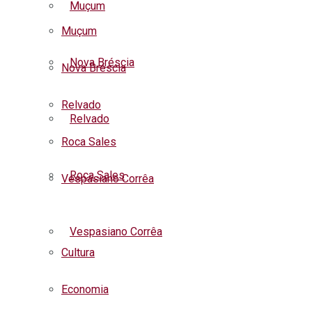
Muçum
Muçum
Nova Bréscia
Nova Bréscia
Relvado
Relvado
Roca Sales
Roca Sales
Vespasiano Corrêa
Listar todas as notícias
Vespasiano Corrêa
Cultura
Economia