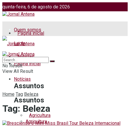
quinta-feira, 6 de agosto de 2026
Jornalismo: (51) 98599 2486
Fotos: (51) 98599 4113
Quem somos
Página inicial
Login
Notícias
Página inicial
No Result
View All Result
Notícias
Assuntos
Home
Tag
Beleza
Assuntos
Tag:
Beleza
Agricultura
Agricultura