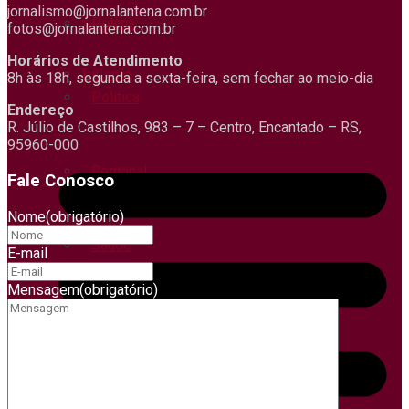
jornalismo@jornalantena.com.br
Polícia
Tempo
fotos@jornalantena.com.br
Horários de Atendimento
Turismo
8h às 18h, segunda a sexta-feira, sem fechar ao meio-dia
Política
Endereço
R. Júlio de Castilhos, 983 – 7 – Centro, Encantado – RS,
95960-000
Regional
Fale Conosco
Nome
(obrigatório)
Saúde
E-mail
Mensagem
(obrigatório)
Segurança
Trânsito