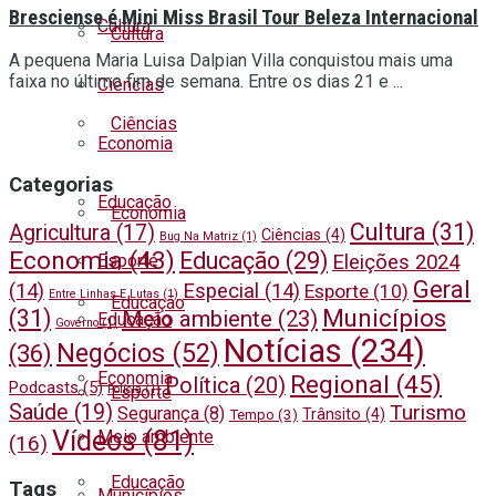
Bresciense é Mini Miss Brasil Tour Beleza Internacional
Cultura
Cultura
A pequena Maria Luisa Dalpian Villa conquistou mais uma
faixa no último fim de semana. Entre os dias 21 e ...
Ciências
Ciências
Economia
Categorias
Educação
Economia
Cultura
(31)
Agricultura
(17)
Ciências
(4)
Bug Na Matriz
(1)
Economia
(43)
Educação
(29)
Eleições 2024
Esporte
Geral
(14)
Especial
(14)
Esporte
(10)
Entre Linhas E Lutas
(1)
Educação
Municípios
(31)
Meio ambiente
(23)
Educação
Governo
(1)
Notícias
(234)
Negócios
(52)
(36)
Economia
Regional
(45)
Política
(20)
Podcasts
(5)
Polícia
(1)
Esporte
Saúde
(19)
Turismo
Segurança
(8)
Trânsito
(4)
Tempo
(3)
Vídeos
(81)
Meio ambiente
(16)
Educação
Tags
Municípios