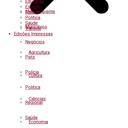
Educação
Esporte
Meio ambiente
Polícia
Política
Saúde
Municípios
Trânsito
Edições Impressas
Negócios
Agricultura
Pets
Polícia
Cultura
Política
Ciências
Regional
Saúde
Economia