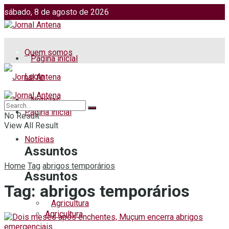
sábado, 8 de agosto de 2026
Jornalismo: (51) 98599 2486
Fotos: (51) 98599 4113
Quem somos
Página inicial
Login
Notícias
Página inicial
No Result
View All Result
Notícias
Assuntos
Home
Tag
abrigos temporários
Assuntos
Tag:
abrigos temporários
Agricultura
Agricultura