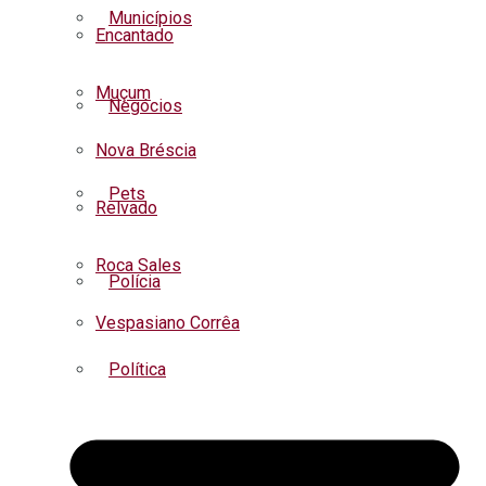
Municípios
Encantado
Muçum
Negócios
Nova Bréscia
Pets
Relvado
Roca Sales
Polícia
Vespasiano Corrêa
Política
Regional