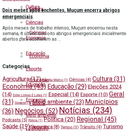
Cultura
Cultura
Dois meses após enchentes, Muçum encerra abrigos
emergenciais
Ciências
Após meses de trabalho intenso, Muçum encerrou nesta
Ciências
semana, o último dos oito abrigos emergenciais inicialmente
Economia
abertos para acolherem as ...
Educação
Economia
Categorias
Esporte
Cultura
(31)
Agricultura
(17)
Ciências
(4)
Educação
Bug Na Matriz
(1)
Educação
Economia
(43)
Educação
(29)
Eleições 2024
Geral
(14)
Especial
(14)
Esporte
(10)
Entre Linhas E Lutas
(1)
Economia
Municípios
(31)
Meio ambiente
(23)
Governo
(1)
Esporte
Notícias
(234)
Negócios
(52)
(36)
Meio ambiente
Regional
(45)
Política
(20)
Podcasts
(5)
Polícia
(1)
Saúde
(19)
Turismo
Segurança
(8)
Trânsito
(4)
Educação
Tempo
(3)
Municípios