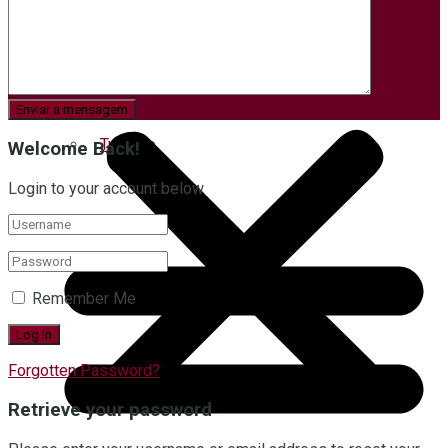
Tempo
Turismo
Welcome Back!
Login to your account below
Remember Me
Forgotten Password?
Retrieve your password