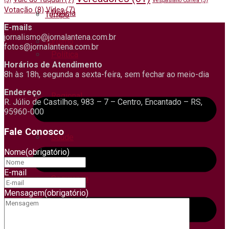
(3)
Vespasiano Corrêa
(3)
Votação
(8)
Vídeo
(7)
Polícia
Tempo
E-mails
jornalismo@jornalantena.com.br
Turismo
fotos@jornalantena.com.br
Política
Horários de Atendimento
8h às 18h, segunda a sexta-feira, sem fechar ao meio-dia
Endereço
Regional
R. Júlio de Castilhos, 983 – 7 – Centro, Encantado – RS,
95960-000
Fale Conosco
Saúde
Nome
(obrigatório)
E-mail
Segurança
Mensagem
(obrigatório)
Trânsito