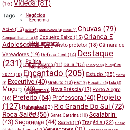
Vídeos
(81)
(16)
Negócios
Tags
Economia
Chuvas
(79)
Aci-e
(15)
acie
(6)
Pets
amturvales
(4)
Brasil
(3)
Criança E
Coqueiro Baixo
(15)
Compartilhamento
(5)
Meio ambiente
Adolescente
(57)
cristo protetor
(18)
Câmara de
Polícia
Destaque
Vereadores
(19)
Defesa Civil
(14)
(231)
Política
Dália
(15)
Doutor Ricardo
(11)
Eleições
Educação
(3)
Municípios
Encantado
(205)
Estudo
(25)
2024
(10)
evento
Regional
Executivo
(40)
Gratuito
(10)
Hospital
(6)
Lula
(5)
(3)
HBST
(3)
Muçum
(40)
Nova Bréscia
(17)
Porto Alegre
Negócios
natal
(4)
Saúde
Projeto
Prefeito
(64)
Professora
(40)
(16)
(127)
Rio Grande Do Sul
(72)
Relvado
(23)
Segurança
Roca Sales
(56)
Scalabrini
Pets
Santa Catarina
(10)
(43)
Segurança
(44)
Tragédia
(22)
Sicredi
(11)
Trânsito
turismo
Vereadores
(31)
Vale do Taquari
(7)