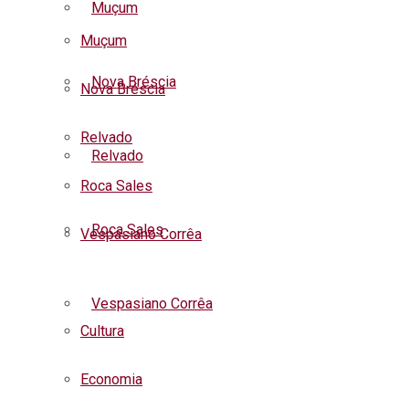
Muçum
Muçum
Nova Bréscia
Nova Bréscia
Relvado
Relvado
Roca Sales
Roca Sales
Vespasiano Corrêa
Listar todas as notícias
Vespasiano Corrêa
Cultura
Economia