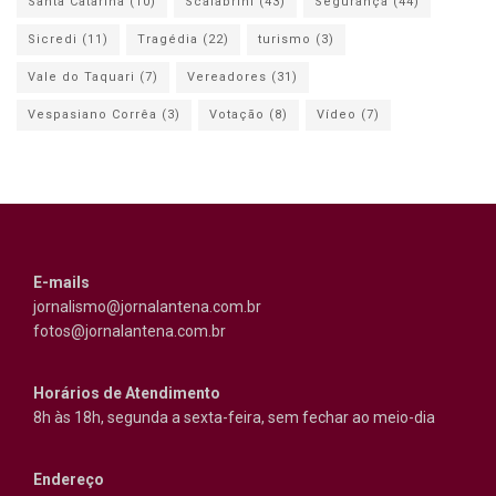
Santa Catarina
(10)
Scalabrini
(43)
Segurança
(44)
Sicredi
(11)
Tragédia
(22)
turismo
(3)
Vale do Taquari
(7)
Vereadores
(31)
Vespasiano Corrêa
(3)
Votação
(8)
Vídeo
(7)
E-mails
jornalismo@jornalantena.com.br
fotos@jornalantena.com.br
Horários de Atendimento
8h às 18h, segunda a sexta-feira, sem fechar ao meio-dia
Endereço