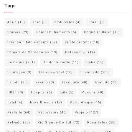
Tags
Aci-e
(15)
acie
(6)
amturvales
(4)
Brasil
(3)
Chuvas
(79)
Compartilhamento
(5)
Coqueiro Baixo
(15)
Criança E Adolescente
(57)
cristo protetor
(18)
Câmara de Vereadores
(19)
Defesa Civil
(14)
Destaque
(231)
Doutor Ricardo
(11)
Dália
(15)
Educação
(3)
Eleições 2024
(10)
Encantado
(205)
Estudo
(25)
evento
(3)
Executivo
(40)
Gratuito
(10)
HBST
(3)
Hospital
(6)
Lula
(5)
Muçum
(40)
natal
(4)
Nova Bréscia
(17)
Porto Alegre
(16)
Prefeito
(64)
Professora
(40)
Projeto
(127)
Relvado
(23)
Rio Grande Do Sul
(72)
Roca Sales
(56)