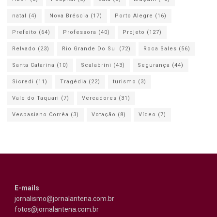
natal
(4)
Nova Bréscia
(17)
Porto Alegre
(16)
Prefeito
(64)
Professora
(40)
Projeto
(127)
Relvado
(23)
Rio Grande Do Sul
(72)
Roca Sales
(56)
Santa Catarina
(10)
Scalabrini
(43)
Segurança
(44)
Sicredi
(11)
Tragédia
(22)
turismo
(3)
Vale do Taquari
(7)
Vereadores
(31)
Vespasiano Corrêa
(3)
Votação
(8)
Vídeo
(7)
E-mails
jornalismo@jornalantena.com.br
fotos@jornalantena.com.br