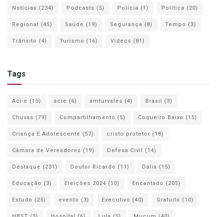
Notícias
(234)
Podcasts
(5)
Polícia
(1)
Política
(20)
Regional
(45)
Saúde
(19)
Segurança
(8)
Tempo
(3)
Trânsito
(4)
Turismo
(16)
Vídeos
(81)
Tags
Aci-e
(15)
acie
(6)
amturvales
(4)
Brasil
(3)
Chuvas
(79)
Compartilhamento
(5)
Coqueiro Baixo
(15)
Criança E Adolescente
(57)
cristo protetor
(18)
Câmara de Vereadores
(19)
Defesa Civil
(14)
Destaque
(231)
Doutor Ricardo
(11)
Dália
(15)
Educação
(3)
Eleições 2024
(10)
Encantado
(205)
Estudo
(25)
evento
(3)
Executivo
(40)
Gratuito
(10)
HBST
(3)
Hospital
(6)
Lula
(5)
Muçum
(40)