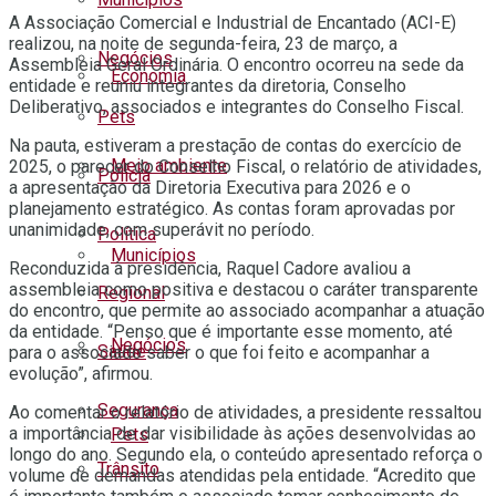
A Associação Comercial e Industrial de Encantado (ACI-E)
realizou, na noite de segunda-feira, 23 de março, a
Negócios
Assembleia Geral Ordinária. O encontro ocorreu na sede da
Economia
entidade e reuniu integrantes da diretoria, Conselho
Deliberativo, associados e integrantes do Conselho Fiscal.
Pets
Na pauta, estiveram a prestação de contas do exercício de
Meio ambiente
2025, o parecer do Conselho Fiscal, o relatório de atividades,
Polícia
a apresentação da Diretoria Executiva para 2026 e o
planejamento estratégico. As contas foram aprovadas por
unanimidade, com superávit no período.
Política
Municípios
Reconduzida à presidência, Raquel Cadore avaliou a
assembleia como positiva e destacou o caráter transparente
Regional
do encontro, que permite ao associado acompanhar a atuação
da entidade. “Penso que é importante esse momento, até
Negócios
Saúde
para o associado saber o que foi feito e acompanhar a
evolução”, afirmou.
Segurança
Ao comentar o relatório de atividades, a presidente ressaltou
a importância de dar visibilidade às ações desenvolvidas ao
Pets
longo do ano. Segundo ela, o conteúdo apresentado reforça o
Trânsito
volume de demandas atendidas pela entidade. “Acredito que