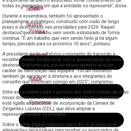
é importante também o associado tomar conhecimento de
todas as demandas em que a entidade os representa”, disse.
Polícia
Tempo
Durante a assembleia, também foi apresentado o
planejamento estratégico, construído com visão de longo
Turismo
prazo e desdobrado nas prioridades para 2026. Raquel
Política
destacou que o trabalho vem sendo estruturado de forma
contínua. “É um trabalho que vem sendo feito já há algum
tempo, pensado para os próximos 10 anos”, pontuou.
A presidente ainda enfatizou o momento de transição e
Regional
reconhecimento institucional, com a apresentação da nova
diretoria. Conforme ela, a assembleia também teve um
caráter de valorização das equipes. “Foi um momento
também de agradecer à diretoria e aos integrantes do
Saúde
conselho que estiveram comigo em 2025”, completou.
Entre as novidades para o próximo ano está a criação de duas
novas diretorias: Comércio e Varejo e Indústria. A medida
Segurança
está ligada ao processo de incorporação da Câmara de
Dirigentes Lojistas (CDL), que deve ampliar a
representatividade da entidade.
Sobre o tema, Raquel explicou que a ACI-E já realizou as
Trânsito
adequações necessárias para receber os associados da