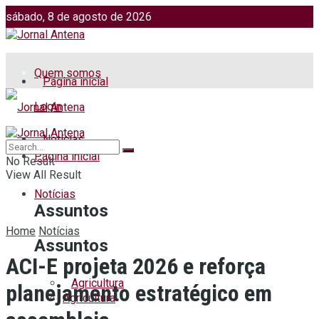
sábado, 8 de agosto de 2026
Jornalismo: (51) 98599 2486
Fotos: (51) 98599 4113
Quem somos
Página inicial
Login
Notícias
Página inicial
No Result
View All Result
Notícias
Assuntos
Home
Notícias
Assuntos
ACI-E projeta 2026 e reforça
Agricultura
planejamento estratégico em
Agricultura