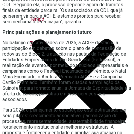
CDL. Segundo ela, o processo depende agora de trâmites
finais da entidade parceira. “Os associados da CDL que já
quiserem vir para a ACI-E, estamos prontos para receber,
Tempo
sem nenhuma diferenciação”, garantiu.
Principais ações e planejamento futuro
No balanço das atividades de 2025, a ACI-E destacou a
Turismo
participação em debates sobre o plano de concessão de
rodovias do Bloco 2, a atuação nas pautas da Federação de
Entidades Empresariais do Rio Grande Sul (Federasul), a
realização de eventos por meio dos núcleos empresariais e
campanhas como o Festival Encantado de Prêmios, o Natal
Mais Encantado, o Acelera Premiado ACI-E e a Campanha
Cartão Premiado. Também foram citadas a ampliação da
Suinofest para formato anual, a Jornada da Espiritualidade e a
oferta de cursos, palestras e novos serviços aos
associados.
Para 2026, o planejamento estratégico está estruturado em
seis pilares: crescimento associativo, padronização de
processos, representatividade, sustentabilidade financeira,
fortalecimento institucional e melhorias estruturais. A
proposta é fortalecer a entidade e ampliar sua atuação no