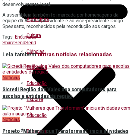
desenvolvimento local.
A assembleia também foi marcada por homenagens da
Agricultura
equipe da ACI-E à presidente e ao vice-presidente Diogo
Spessatto, reconhecidos pela recondução aos cargos.
Cultura
Tags:
Encantado
Share
Send
Send
Ciências
Leia também
outras notícias relacionadas
Economia
Notícias
Educação
Sicredi Região dos Vales doa computadores para
escolas e entidades da região
Esporte
Educação
Notícias
Projeto “Mulheres que Transformam” inicia atividades
Economia