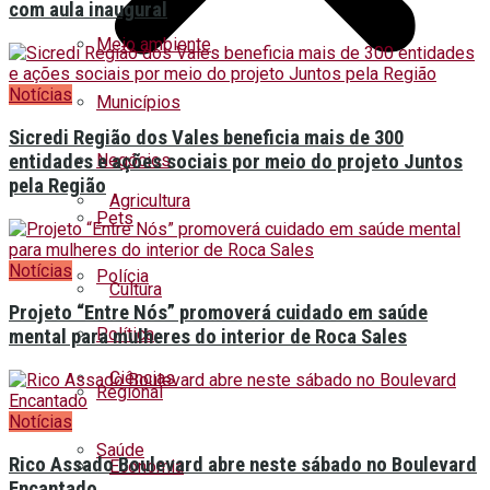
com aula inaugural
Meio ambiente
Notícias
Municípios
Sicredi Região dos Vales beneficia mais de 300
Negócios
entidades e ações sociais por meio do projeto Juntos
pela Região
Agricultura
Pets
Notícias
Polícia
Cultura
Projeto “Entre Nós” promoverá cuidado em saúde
Política
mental para mulheres do interior de Roca Sales
Ciências
Regional
Notícias
Saúde
Rico Assado Boulevard abre neste sábado no Boulevard
Economia
Encantado