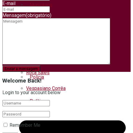
E-mail
Municípios
Encantado
Mensagem
(obrigatório)
Muçum
Negócios
Nova Bréscia
Pets
Relvado
Roca Sales
Polícia
Welcome Back!
Vespasiano Corrêa
Login to your account below
Política
Remember Me
Regional