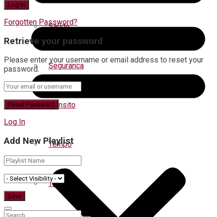
Forgotten Password?
Saúde
Retrieve your password
Please enter your username or email address to reset your
Segurança
password.
Trânsito
Log In
Add New Playlist
Tempo
Turismo