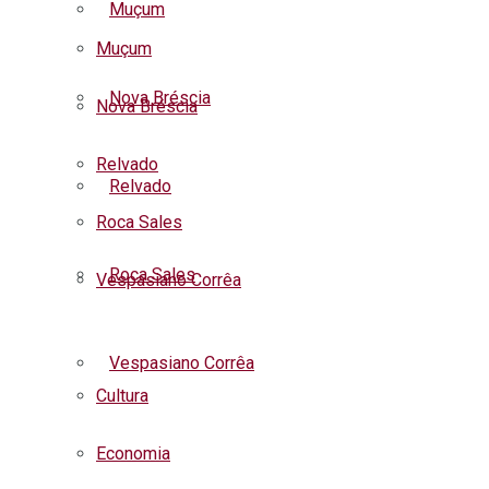
Muçum
Muçum
Nova Bréscia
Nova Bréscia
Relvado
Relvado
Roca Sales
Roca Sales
Vespasiano Corrêa
Listar todas as notícias
Vespasiano Corrêa
Cultura
Economia