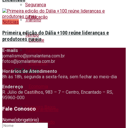
Segurança
Educação
Trânsito
Notícias
Primeira edição do Dália +100 reúne lideranças e
Tempo
produtores rurais
Esporte
Turismo
E-mails
jornalismo@jornalantena.com.br
fotos@jornalantena.com.br
Educação
Cidades
Horários de Atendimento
8h às 18h, segunda a sexta-feira, sem fechar ao meio-dia
Economia
Endereço
Capitão
R. Júlio de Castilhos, 983 – 7 – Centro, Encantado – RS,
95960-000
Coqueiro Baixo
Fale Conosco
Meio ambiente
Nome
(obrigatório)
Doutor Ricardo