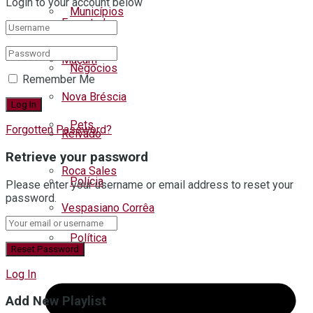
Login to your account below
Municípios
Encantado
Muçum
Negócios
Remember Me
Nova Bréscia
Pets
Forgotten Password?
Relvado
Retrieve your password
Roca Sales
Polícia
Please enter your username or email address to reset your
password.
Vespasiano Corrêa
Política
Log In
Regional
Add New Playlist