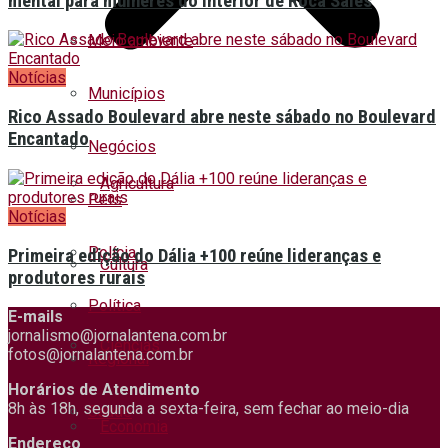
mental para mulheres do interior de Roca Sales
Meio ambiente
Notícias
Municípios
Rico Assado Boulevard abre neste sábado no Boulevard
Encantado
Negócios
Agricultura
Pets
Notícias
Polícia
Primeira edição do Dália +100 reúne lideranças e
Cultura
produtores rurais
Política
E-mails
jornalismo@jornalantena.com.br
Ciências
fotos@jornalantena.com.br
Regional
Horários de Atendimento
8h às 18h, segunda a sexta-feira, sem fechar ao meio-dia
Saúde
Economia
Endereço