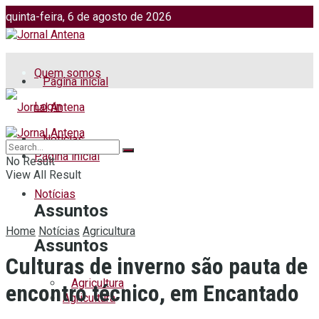
quinta-feira, 6 de agosto de 2026
Jornalismo: (51) 98599 2486
Fotos: (51) 98599 4113
Quem somos
Página inicial
Login
Notícias
Página inicial
No Result
View All Result
Notícias
Assuntos
Home
Notícias
Agricultura
Assuntos
Culturas de inverno são pauta de
Agricultura
encontro técnico, em Encantado
Agricultura