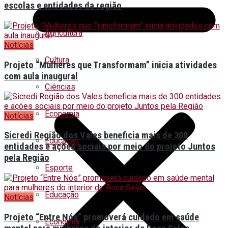
escolas e entidades da região
Agricultura
Notícias
Cultura
Projeto “Mulheres que Transformam” inicia atividades
com aula inaugural
Ciências
Economia
Notícias
Sicredi Região dos Vales beneficia mais de 300
Educação
entidades e ações sociais por meio do projeto Juntos
pela Região
Esporte
Educação
Notícias
Projeto “Entre Nós” promoverá cuidado em saúde
Economia