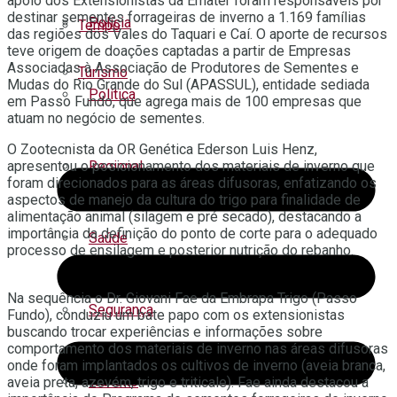
apoio dos Extensionistas da Emater foram responsáveis por
destinar sementes forrageiras de inverno a 1.169 famílias
Polícia
Tempo
das regiões dos Vales do Taquari e Caí. O aporte de recursos
teve origem de doações captadas a partir de Empresas
Associadas à Associação de Produtores de Sementes e
Turismo
Mudas do Rio Grande do Sul (APASSUL), entidade sediada
Política
em Passo Fundo, que agrega mais de 100 empresas que
atuam no negócio de sementes.
O Zootecnista da OR Genética Ederson Luis Henz,
Regional
apresentou o posicionamento dos materiais de inverno que
foram direcionados para as áreas difusoras, enfatizando os
aspectos de manejo da cultura do trigo para finalidade de
alimentação animal (silagem e pré secado), destacando a
importância da definição do ponto de corte para o adequado
Saúde
processo de ensilagem e posterior nutrição do rebanho.
Na sequência o Dr. Giovani Fae da Embrapa Trigo (Passo
Segurança
Fundo), conduziu um bate papo com os extensionistas
buscando trocar experiências e informações sobre
comportamento dos materiais de inverno nas áreas difusoras
onde foram implantados os cultivos de inverno (aveia branca,
Trânsito
aveia preta, azevém, trigo e triticale). Fae ainda destacou a