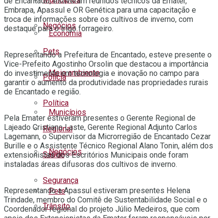
de Encantado, estiveram reunidos técnicos da Emater,
Embrapa, Apassul e OR Genética para uma capacitação e
troca de informações sobre os cultivos de inverno, com
Negócios
destaque para o trigo forrageiro.
Economia
Pets
Representando a Prefeitura de Encantado, esteve presente o
Vice-Prefeito Agostinho Orsolin que destacou a importância
Meio ambiente
do investimento em tecnologia e inovação no campo para
Polícia
garantir o aumento da produtividade nas propriedades rurais
de Encantado e região.
Política
Municípios
Pela Emater estiveram presentes o Gerente Regional de
Lajeado Cristiano Laste, Gerente Regional Adjunto Carlos
Regional
Lagemann, o Supervisor da Microrregião de Encantado Cezar
Burille e o Assistente Técnico Regional Alano Tonin, além dos
Negócios
Saúde
extensionistas dos Escritórios Municipais onde foram
instaladas áreas difusoras dos cultivos de inverno.
Segurança
Representando a Apassul estiveram presentes Helena
Pets
Trindade, membro do Comitê de Sustentabilidade Social e o
Trânsito
Coordenador regional do projeto Júlio Medeiros, que com