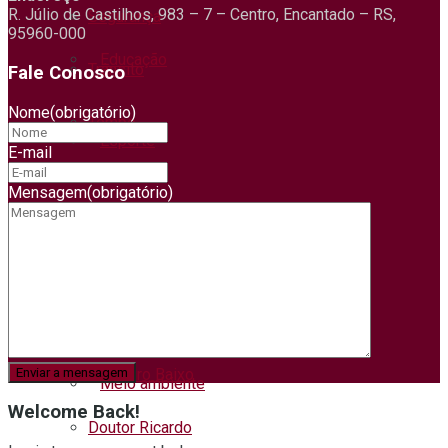
R. Júlio de Castilhos, 983 – 7 – Centro, Encantado – RS,
Segurança
95960-000
Educação
Trânsito
Fale Conosco
Nome
(obrigatório)
Tempo
Esporte
E-mail
Turismo
Mensagem
(obrigatório)
Educação
Cidades
Economia
Capitão
Coqueiro Baixo
Meio ambiente
Welcome Back!
Doutor Ricardo