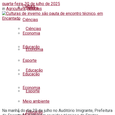
quarta-feira, 30 de julho de 2025
Cultura
Cultura
in
Agricultura
,
Notícias
Ciências
Ciências
Economia
Educação
Economia
Esporte
Educação
Educação
Economia
Esporte
Meio ambiente
Na manhã do dia 29 de julho no Auditório Imigrante, Prefeitura
Educação
Municípios