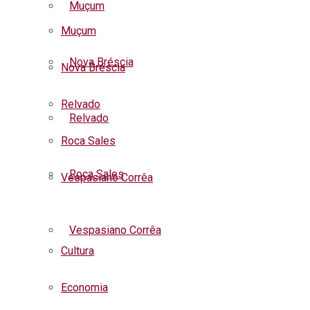
Muçum
Muçum
Nova Bréscia
Nova Bréscia
Relvado
Relvado
Roca Sales
Roca Sales
Vespasiano Corrêa
Listar todas as notícias
Vespasiano Corrêa
Cultura
Economia