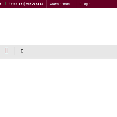
6
Fotos: (51) 98599 4113
Quem somos
Login