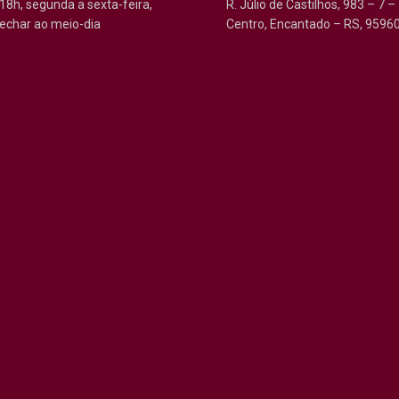
18h, segunda a sexta-feira,
R. Júlio de Castilhos, 983 – 7 –
echar ao meio-dia
Centro, Encantado – RS, 9596