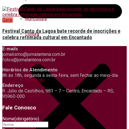
Agricultura
Geral
Festival Canto da Lagoa bate recorde de inscrições e
Cultura
celebra retomada cultural em Encantado
E-mails
Ciências
jornalismo@jornalantena.com.br
fotos@jornalantena.com.br
Economia
Horários de Atendimento
8h às 18h, segunda a sexta-feira, sem fechar ao meio-dia
Educação
Endereço
R. Júlio de Castilhos, 983 – 7 – Centro, Encantado – RS,
Esporte
95960-000
Fale Conosco
Educação
Nome
(obrigatório)
Economia