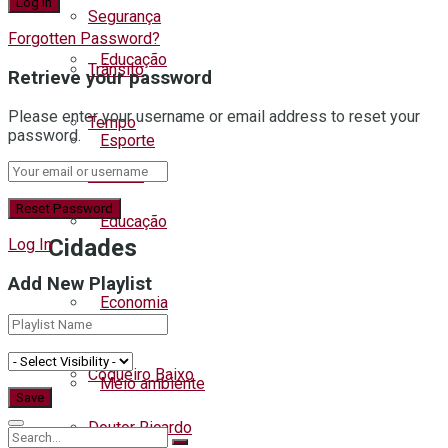
Segurança
Forgotten Password?
Educação
Trânsito
Retrieve your password
Please enter your username or email address to reset your
Tempo
password.
Esporte
Turismo
Educação
Cidades
Log In
Add New Playlist
Economia
Capitão
Coqueiro Baixo
Meio ambiente
Doutor Ricardo