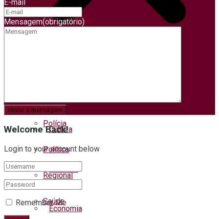
E-mail
Meio ambiente
Mensagem
(obrigatório)
Municípios
Negócios
Agricultura
Pets
Polícia
Welcome Back!
Cultura
Login to your account below
Política
Ciências
Regional
Saúde
Remember Me
Economia