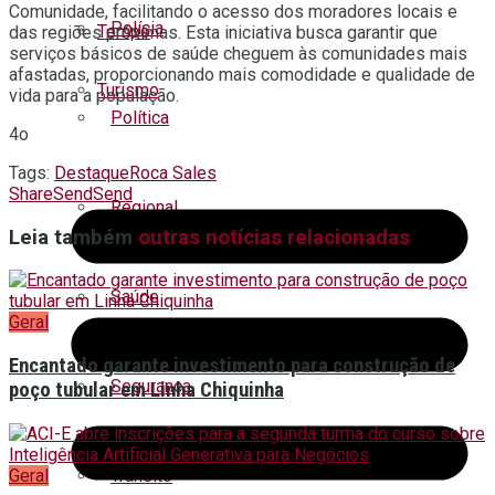
Comunidade, facilitando o acesso dos moradores locais e
Polícia
Tempo
das regiões próximas. Esta iniciativa busca garantir que
serviços básicos de saúde cheguem às comunidades mais
afastadas, proporcionando mais comodidade e qualidade de
Turismo
vida para a população.
Política
4o
Tags:
Destaque
Roca Sales
Share
Send
Send
Regional
Leia também
outras notícias relacionadas
Saúde
Geral
Encantado garante investimento para construção de
Segurança
poço tubular em Linha Chiquinha
Geral
Trânsito