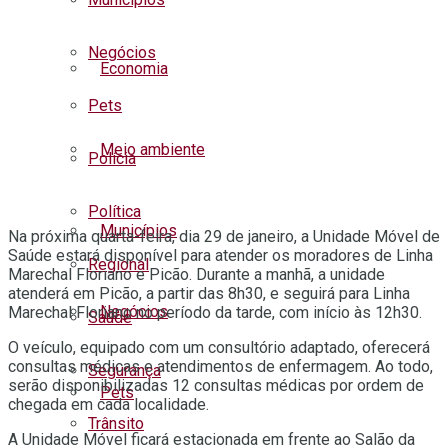
Negócios
Economia
Pets
Meio ambiente
Polícia
Política
Municípios
Na próxima quarta-feira, dia 29 de janeiro, a Unidade Móvel de
Saúde estará disponível para atender os moradores de Linha
Regional
Marechal Floriano e Picão. Durante a manhã, a unidade
atenderá em Picão, a partir das 8h30, e seguirá para Linha
Negócios
Marechal Floriano no período da tarde, com início às 12h30.
Saúde
O veículo, equipado com um consultório adaptado, oferecerá
consultas médicas e atendimentos de enfermagem. Ao todo,
Segurança
serão disponibilizadas 12 consultas médicas por ordem de
Pets
chegada em cada localidade.
Trânsito
A Unidade Móvel ficará estacionada em frente ao Salão da