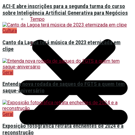
ACI-E abre inscrições para a segunda turma do curso
sobre Inteligência Artificial Generativa para Negócios
Tempo
Cultura
Canto da Lagoa terá música de 2023 eternizada em
Turismo
clipe
Geral
Entenda nova rodada de saques do FGTS a quem tem
saque-aniversário
Geral
Exposição fotográfica retrata enchentes de 2024 e a
reconstrução