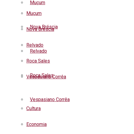
Muçum
Muçum
Nova Bréscia
Nova Bréscia
Relvado
Relvado
Roca Sales
Roca Sales
Vespasiano Corrêa
Listar todas as notícias
Vespasiano Corrêa
Cultura
Economia