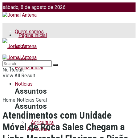
sábado, 8 de agosto de 2026
Jornalismo: (51) 98599 2486
Fotos: (51) 98599 4113
Quem somos
Página inicial
Login
Notícias
Página inicial
No Result
View All Result
Notícias
Assuntos
Home
Notícias
Geral
Assuntos
Atendimentos com Unidade
Agricultura
Móvel de Roca Sales Chegam a
Agricultura