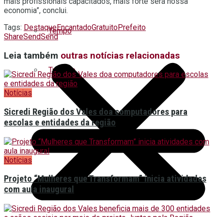
mais profissionais capacitados, mais forte será nossa
economia”, conclui.
Tags:
Destaque
Encantado
Gratuito
Prefeito
Tempo
Share
Send
Send
Leia também
outras notícias relacionadas
Turismo
Notícias
Sicredi Região dos Vales doa computadores para
escolas e entidades da região
Notícias
Projeto “Mulheres que Transformam” inicia atividades
com aula inaugural