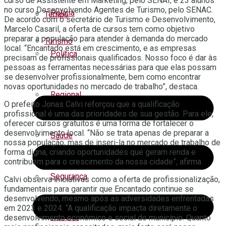
curso de Assistente em Marketing, pelo SENAI, e 23 alunos
no curso Desenvolvendo Agentes de Turismo, pelo SENAC.
Polícia
Tempo
De acordo com o secretário de Turismo e Desenvolvimento,
Marcelo Casaril, a oferta de cursos tem como objetivo
preparar a população para atender à demanda do mercado
Turismo
local. “Encantado está em crescimento, e as empresas
Política
precisam de profissionais qualificados. Nosso foco é dar às
pessoas as ferramentas necessárias para que elas possam
se desenvolver profissionalmente, bem como encontrar
novas oportunidades no mercado de trabalho”, destaca.
Regional
O prefeito Jonas Calvi reforçou que a qualificação
profissional é uma das prioridades de sua gestão. Para ele,
oferecer cursos gratuitos é uma forma de fortalecer o
desenvolvimento local. “Não se trata apenas de preparar a
Saúde
nossa população, mas de inseri-la no mercado de trabalho de
forma digna, criando oportunidades que geram renda e
contribuem para o crescimento da nossa cidade”, afirma.
Segurança
Calvi observa iniciativas como a oferta de profissionalização,
fundamentais para garantir que Encantado continue se
desenvolvendo, mesmo após as adversidades enfrentadas
em 2023 e 2024. “A qualificação impacta diretamente o
Trânsito
desenvolvimento econômico e social do município. Quanto