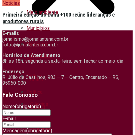
Notícias
Meio ambiente
Primeira edição do Dália +100 reúne lideranças e
produtores rurais
Municípios
E-mails
jornalismo@jornalantena.com.br
Negócios
fotos@jornalantena.com.br
Agricultura
Horários de Atendimento
Pets
8h às 18h, segunda a sexta-feira, sem fechar ao meio-dia
Endereço
Polícia
R. Júlio de Castilhos, 983 – 7 – Centro, Encantado – RS,
Cultura
95960-000
Política
Fale Conosco
Ciências
Nome
(obrigatório)
Regional
E-mail
Saúde
Economia
Mensagem
(obrigatório)