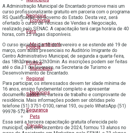
A Administração Municipal de Encantado promove mais um
curso profissionalizante gratuito em parceria com o programa
Negócios
RS Qualificação, do Governo do Estado. Desta vez, será
Economia
ofertado o curso de Técnicas de Vendas e Negociação,
realizado pelo SENAC. A capacitação terá carga horária de 40
Pets
horas, com 25 vagas disponíveis.
Meio ambiente
O curso inicia no dia 18 de fevereiro e se estende até 19 de
Polícia
março, com aulas presenciais no Auditório Imigrante do
Centro Administrativo Municipal, de segunda a quarta-feira,
das 18h30min às 22h30min. As inscrições podem ser feitas
Política
até o dia 11 de fevereiro, na Secretaria de Turismo e
Municípios
Desenvolvimento de Encantado.
Regional
Para participar, os interessados devem ter idade mínima de
16 anos, ensino fundamental completo e apresentar
Negócios
Saúde
documento com foto, carteira de trabalho e comprovante de
residência. Mais informações podem ser obtidas pelo
telefone (51) 3751-0100, ramal 193, ou pelo WhatsApp (51)
Segurança
99978-5724.
Pets
Essa será a terceira capacitação gratuita oferecida pelo
Trânsito
município, que, em dezembro de 2024, formou 13 alunos no