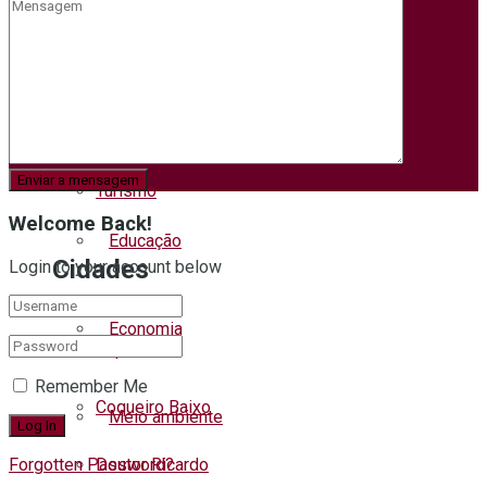
Segurança
Educação
Trânsito
Tempo
Esporte
Turismo
Welcome Back!
Educação
Cidades
Login to your account below
Economia
Capitão
Remember Me
Coqueiro Baixo
Meio ambiente
Doutor Ricardo
Forgotten Password?