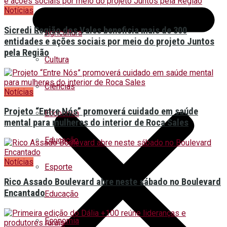
Notícias
Sicredi Região dos Vales beneficia mais de 300
Agricultura
entidades e ações sociais por meio do projeto Juntos
pela Região
Cultura
Ciências
Notícias
Projeto “Entre Nós” promoverá cuidado em saúde
Economia
mental para mulheres do interior de Roca Sales
Educação
Notícias
Esporte
Rico Assado Boulevard abre neste sábado no Boulevard
Encantado
Educação
Economia