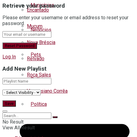
Municípios
Retrieve your password
Encantado
Please enter your username or email address to reset your
password.
Muçum
Negócios
Nova Bréscia
Pets
Log In
Relvado
Add New Playlist
Roca Sales
Polícia
Vespasiano Corrêa
Política
No Result
View All Result
Regional