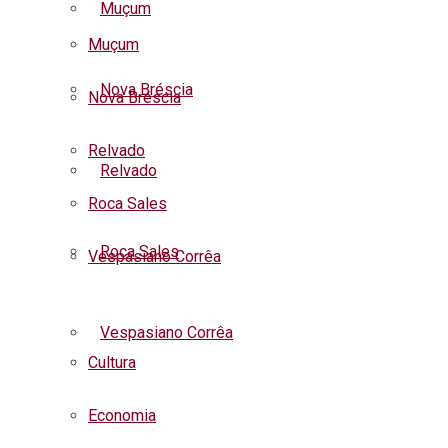
Muçum
Muçum
Nova Bréscia
Nova Bréscia
Relvado
Relvado
Roca Sales
Roca Sales
Vespasiano Corrêa
Listar todas as notícias
Vespasiano Corrêa
Cultura
Economia