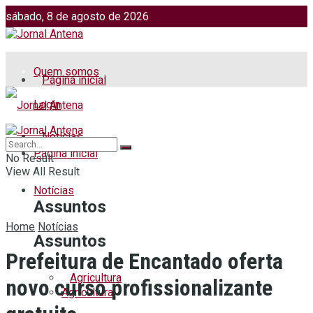
sábado, 8 de agosto de 2026
Jornalismo: (51) 98599 2486
Fotos: (51) 98599 4113
Quem somos
Página inicial
Login
Notícias
Página inicial
No Result
View All Result
Notícias
Assuntos
Home
Notícias
Assuntos
Prefeitura de Encantado oferta
Agricultura
novo curso profissionalizante
Agricultura