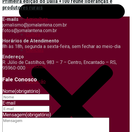
Primeira edição do Dália +100 reúne lideranças e
produtores rurais
Agricultura
E-mails
jornalismo@jornalantena.com.br
fotos@jornalantena.com.br
Cultura
Horários de Atendimento
8h às 18h, segunda a sexta-feira, sem fechar ao meio-dia
Ciências
Endereço
R. Júlio de Castilhos, 983 – 7 – Centro, Encantado – RS,
Economia
95960-000
Fale Conosco
Educação
Nome
(obrigatório)
Esporte
E-mail
Educação
Mensagem
(obrigatório)
Economia