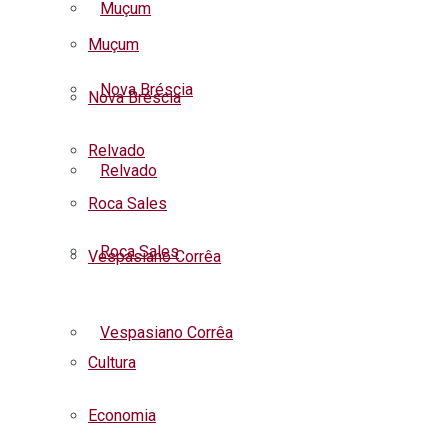
Muçum
Muçum
Nova Bréscia
Nova Bréscia
Relvado
Relvado
Roca Sales
Roca Sales
Vespasiano Corrêa
Listar todas as notícias
Vespasiano Corrêa
Cultura
Economia