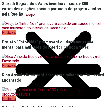
Sicredi Região dos Vales beneficia mais de 300
entidades e ações sociais por meio do projeto Juntos
pela Região
Tempo
Notícias
Turismo
Projeto “Entre Nós” promoverá cuidado em saúde
mental para mulheres do interior de Roca Sales
Notícias
Rico Assado Boulevard abre neste sábado no Boulevard
Encantado
Notícias