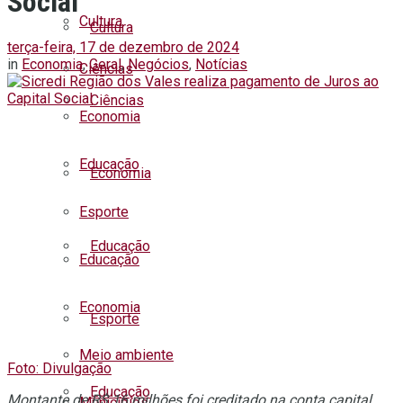
Social
Cultura
Cultura
terça-feira, 17 de dezembro de 2024
in
Economia
,
Geral
,
Negócios
,
Notícias
Ciências
Ciências
Economia
Educação
Economia
Esporte
Educação
Educação
Economia
Esporte
Meio ambiente
Foto: Divulgação
Educação
Montante de R$ 16 milhões foi creditado na conta capital
Municípios