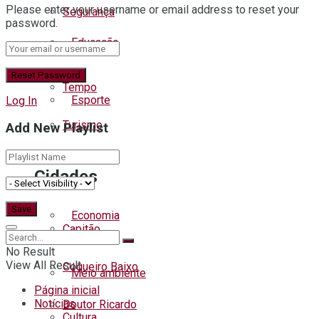
Please enter your username or email address to reset your
Segurança
password.
Educação
Trânsito
Tempo
Esporte
Log In
Turismo
Add New Playlist
Educação
Cidades
Economia
Capitão
No Result
View All Result
Coqueiro Baixo
Meio ambiente
Página inicial
Notícias
Doutor Ricardo
Cultura