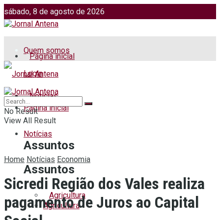
sábado, 8 de agosto de 2026
Jornalismo: (51) 98599 2486
Fotos: (51) 98599 4113
Quem somos
Página inicial
Login
Notícias
Página inicial
No Result
View All Result
Notícias
Assuntos
Home
Notícias
Economia
Assuntos
Sicredi Região dos Vales realiza
Agricultura
pagamento de Juros ao Capital
Agricultura