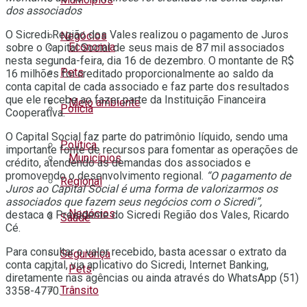
dos associados
O Sicredi Região dos Vales realizou o pagamento de Juros
Negócios
Economia
sobre o Capital Social de seus mais de 87 mil associados
nesta segunda-feira, dia 16 de dezembro. O montante de R$
Pets
16 milhões foi creditado proporcionalmente ao saldo da
conta capital de cada associado e faz parte dos resultados
que ele recebe ao fazer parte da Instituição Financeira
Meio ambiente
Polícia
Cooperativa.
O Capital Social faz parte do patrimônio líquido, sendo uma
Política
importante fonte de recursos para fomentar as operações de
Municípios
crédito, atendendo as demandas dos associados e
promovendo o desenvolvimento regional.
“O pagamento de
Regional
Juros ao Capital Social é uma forma de valorizarmos os
associados que fazem seus negócios com o Sicredi”,
Negócios
destaca o Presidente do Sicredi Região dos Vales, Ricardo
Saúde
Cé.
Para consultar o valor recebido, basta acessar o extrato da
Segurança
conta capital, via aplicativo do Sicredi, Internet Banking,
Pets
diretamente nas agências ou ainda através do WhatsApp (51)
Trânsito
3358-4770.