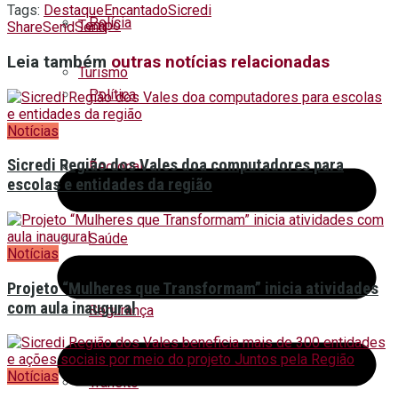
Tags:
Destaque
Encantado
Sicredi
Polícia
Tempo
Share
Send
Send
Leia também
outras notícias relacionadas
Turismo
Política
Notícias
Sicredi Região dos Vales doa computadores para
Regional
escolas e entidades da região
Saúde
Notícias
Projeto “Mulheres que Transformam” inicia atividades
com aula inaugural
Segurança
Notícias
Trânsito