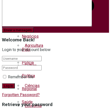
Meio ambiente
Municípios
Negócios
Welcome Back!
Agricultura
Pets
Login to your account below
Polícia
Cultura
Política
Remember Me
Ciências
Regional
Forgotten Password?
Saúde
Retrieve your password
Economia