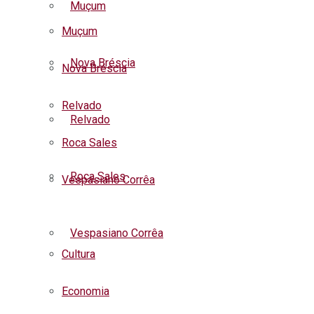
Muçum
Muçum
Nova Bréscia
Nova Bréscia
Relvado
Relvado
Roca Sales
Roca Sales
Vespasiano Corrêa
Listar todas as notícias
Vespasiano Corrêa
Cultura
Economia