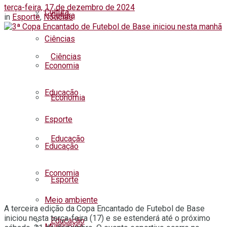
terça-feira, 17 de dezembro de 2024
Cultura
Cultura
in
Esporte
,
Notícias
Ciências
Ciências
Economia
Educação
Economia
Esporte
Educação
Educação
Economia
Esporte
Meio ambiente
A terceira edição da Copa Encantado de Futebol de Base
iniciou nesta terça-feira (17) e se estenderá até o próximo
Educação
Municípios