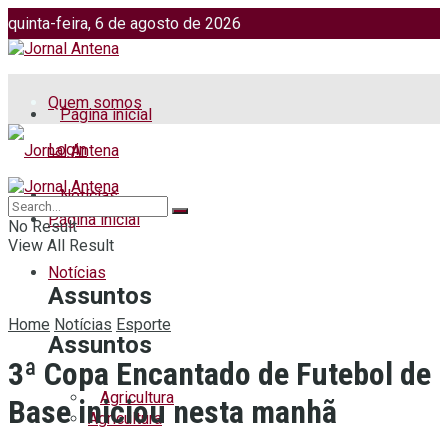
quinta-feira, 6 de agosto de 2026
Jornalismo: (51) 98599 2486
Fotos: (51) 98599 4113
Quem somos
Página inicial
Login
Notícias
Página inicial
No Result
View All Result
Notícias
Assuntos
Home
Notícias
Esporte
Assuntos
3ª Copa Encantado de Futebol de
Agricultura
Base iniciou nesta manhã
Agricultura