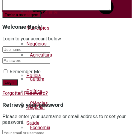
Meio ambiente
Welcome Back!
Municípios
Login to your account below
Negócios
Agricultura
Pets
Remember Me
Polícia
Cultura
Política
Forgotten Password?
Ciências
Retrieve your password
Regional
Please enter your username or email address to reset your
password.
Saúde
Economia