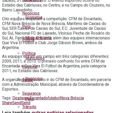
sábado, 21 de dezembro. O evento esportivo ocorre no
Estádio das Cabríuvas, no Centro, e no Campo do Cruzeiro, no
Bairro Lajeadinho.
Negócios
Economia
Oito equipes disputam a competição: CFM de Encantado,
CFM Nova Bréscia de Nova Bréscia, Marítimo de Caxias do
Pets
Sul, SER Caxias de Caxias do Sul, E.C. Juventude de Caxias
do Sul, Nacional FC de Lajeado, Vinícius Peche de Rosário do
Meio ambiente
Sul, AL Football de Criciúma, além das equipes internacionais
Polícia
Que Viva El Fútbol e Club Jorge Gibson Brown, ambos da
Argentina.
Política
As equipes entram em campo em três categorias diferentes:
Municípios
2009, 2011, e 2013. O primeiro confronto foi entre CFM de
Encantado e Que Viva El Fútbol da Argentina, pela categoria
Regional
2011, no Estádio das Cabríuvas.
Negócios
A organização do evento é do CFM de Encantado, em parceria
Saúde
com a Administração Municipal, através da Coordenadoria de
Esportes.
Segurança
Tags:
Destaque
Encantado
futebol
Nova Bréscia
Pets
Share
Send
Send
Trânsito
Leia também
outras notícias relacionadas