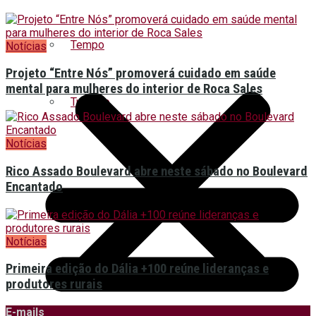
Tempo
Notícias
Projeto “Entre Nós” promoverá cuidado em saúde
mental para mulheres do interior de Roca Sales
Turismo
Notícias
Rico Assado Boulevard abre neste sábado no Boulevard
Encantado
Notícias
Primeira edição do Dália +100 reúne lideranças e
produtores rurais
E-mails