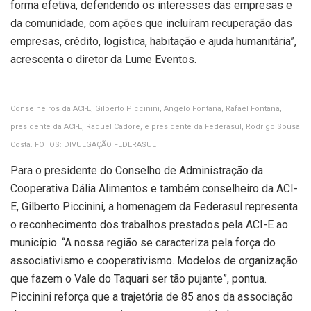
forma efetiva, defendendo os interesses das empresas e
da comunidade, com ações que incluíram recuperação das
empresas, crédito, logística, habitação e ajuda humanitária”,
acrescenta o diretor da Lume Eventos.
Conselheiros da ACI-E, Gilberto Piccinini, Angelo Fontana, Rafael Fontana,
presidente da ACI-E, Raquel Cadore, e presidente da Federasul, Rodrigo Sousa
Costa. FOTOS: DIVULGAÇÃO FEDERASUL
Para o presidente do Conselho de Administração da
Cooperativa Dália Alimentos e também conselheiro da ACI-
E, Gilberto Piccinini, a homenagem da Federasul representa
o reconhecimento dos trabalhos prestados pela ACI-E ao
município. “A nossa região se caracteriza pela força do
associativismo e cooperativismo. Modelos de organização
que fazem o Vale do Taquari ser tão pujante”, pontua.
Piccinini reforça que a trajetória de 85 anos da associação