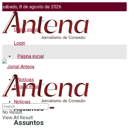
sábado, 8 de agosto de 2026
Jornalismo: (51) 98599 2486
Fotos: (51) 98599 4113
Quem somos
Login
Página inicial
Notícias
Página inicial
Notícias
Assuntos
No Result
View All Result
Assuntos