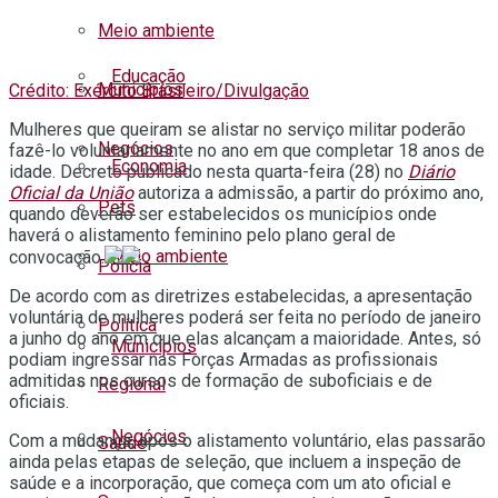
Meio ambiente
Educação
Municípios
Crédito: Exército Brasileiro/Divulgação
Mulheres que queiram se alistar no serviço militar poderão
Negócios
fazê-lo voluntariamente no ano em que completar 18 anos de
Economia
idade. Decreto publicado nesta quarta-feira (28) no
Diário
Oficial da União
autoriza a admissão, a partir do próximo ano,
Pets
quando deverão ser estabelecidos os municípios onde
haverá o alistamento feminino pelo plano geral de
Meio ambiente
convocação.
Polícia
De acordo com as diretrizes estabelecidas, a apresentação
voluntária de mulheres poderá ser feita no período de janeiro
Política
a junho do ano em que elas alcançam a maioridade. Antes, só
Municípios
podiam ingressar nas Forças Armadas as profissionais
admitidas nos cursos de formação de suboficiais e de
Regional
oficiais.
Negócios
Com a mudança, após o alistamento voluntário, elas passarão
Saúde
ainda pelas etapas de seleção, que incluem a inspeção de
saúde e a incorporação, que começa com um ato oficial e