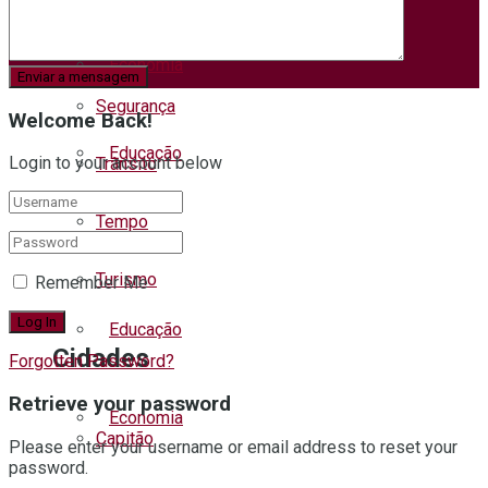
Saúde
Economia
Segurança
Welcome Back!
Educação
Login to your account below
Trânsito
Tempo
Esporte
Turismo
Remember Me
Educação
Cidades
Forgotten Password?
Retrieve your password
Economia
Capitão
Please enter your username or email address to reset your
password.