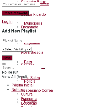
Coqueiro Baixo
Meio ambiente
Doutor Ricardo
Log In
Municípios
Encantado
Add New Playlist
Muçum
Negócios
Nova Bréscia
Pets
Relvado
No Result
View All Result
Roca Sales
Polícia
Página inicial
Notícias
Vespasiano Corrêa
Cultura
Economia
Política
Educação