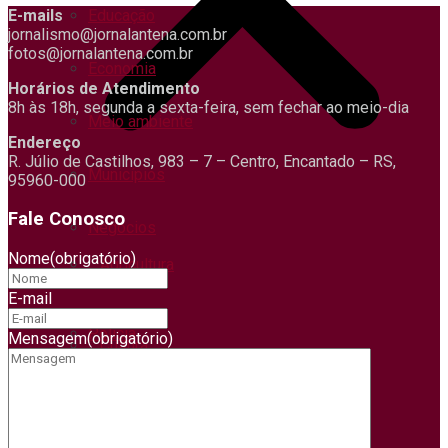
E-mails
Educação
jornalismo@jornalantena.com.br
fotos@jornalantena.com.br
Economia
Horários de Atendimento
8h às 18h, segunda a sexta-feira, sem fechar ao meio-dia
Meio ambiente
Endereço
R. Júlio de Castilhos, 983 – 7 – Centro, Encantado – RS,
Municípios
95960-000
Fale Conosco
Negócios
Nome
(obrigatório)
Agricultura
Pets
E-mail
Polícia
Mensagem
(obrigatório)
Cultura
Política
Ciências
Regional