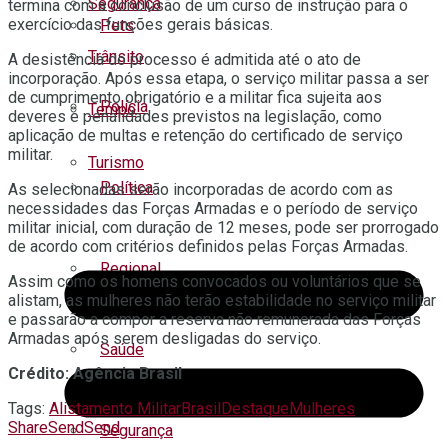
Segurança
termina com a conclusão de um curso de instrução para o
exercício das funções gerais básicas.
Pets
Trânsito
A desistência do processo é admitida até o ato de
incorporação. Após essa etapa, o serviço militar passa a ser
de cumprimento obrigatório e a militar fica sujeita aos
Polícia
Tempo
deveres e penalidades previstos na legislação, como
aplicação de multas e retenção do certificado de serviço
militar.
Turismo
Política
As selecionadas serão incorporadas de acordo com as
necessidades das Forças Armadas e o período de serviço
militar inicial, com duração de 12 meses, pode ser prorrogado
de acordo com critérios definidos pelas Forças Armadas.
Regional
Assim como os homens convocados ou voluntários que se
alistam, as mulheres não terão estabilidade no serviço militar
e passarão a compor a reserva não remunerada das Forças
Armadas após serem desligadas do serviço.
Saúde
Crédito: Agência Brasil
Tags:
Alistamento Militar
Brasil
Destaque
Mulheres
Share
Send
Send
Segurança