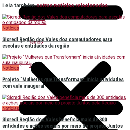
Leia também
outras notícias relacionadas
Trânsito
Notícias
Sicredi Região dos Vales doa computadores para
Tempo
escolas e entidades da região
Turismo
Notícias
Projeto “Mulheres que Transformam” inicia atividades
com aula inaugural
Notícias
Sicredi Região dos Vales beneficia mais de 300
entidades e ações sociais por meio do projeto Juntos