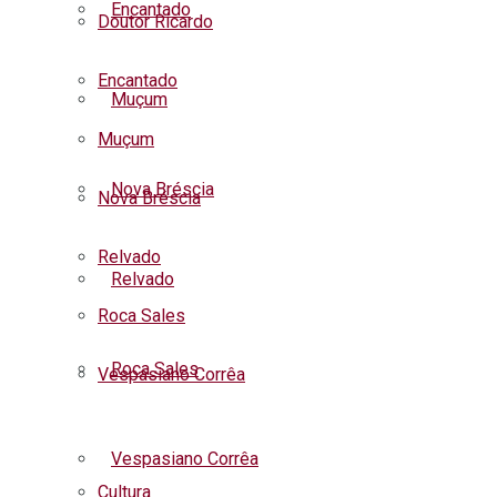
Encantado
Doutor Ricardo
Encantado
Muçum
Muçum
Nova Bréscia
Nova Bréscia
Relvado
Relvado
Roca Sales
Roca Sales
Vespasiano Corrêa
Listar todas as notícias
Vespasiano Corrêa
Cultura