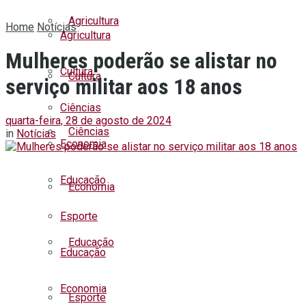
Agricultura
Home
Notícias
Agricultura
Mulheres poderão se alistar no
Cultura
Cultura
serviço militar aos 18 anos
Ciências
quarta-feira, 28 de agosto de 2024
Ciências
in
Notícias
Economia
Educação
Economia
Esporte
Educação
Educação
Economia
Esporte