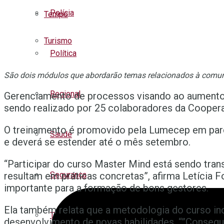
Polícia
Tempo
Turismo
Política
São dois módulos que abordarão temas relacionados à comun
Regional
Gerenciamento de processos visando ao aumento 
sendo realizado por 25 colaboradores da Cooperati
O treinamento é promovido pela Lumecep em parc
Saúde
e deverá se estender até o mês setembro.
“Participar do curso Master Mind está sendo tra
resultam em práticas concretas”, afirma Letícia F
Segurança
importante para a formação de bons gestores.
Ela também relata que a metodologia do curso inc
Trânsito
desenvolvimento de novas habilidades. “”Conseg