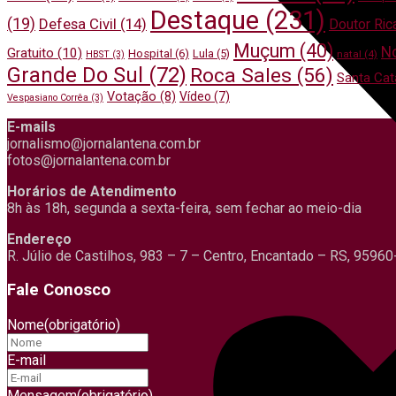
Destaque
(231)
(19)
Defesa Civil
(14)
Doutor Ric
Muçum
(40)
N
Gratuito
(10)
Hospital
(6)
Lula
(5)
natal
(4)
HBST
(3)
Grande Do Sul
(72)
Roca Sales
(56)
Santa Cat
Votação
(8)
Vídeo
(7)
Vespasiano Corrêa
(3)
E-mails
jornalismo@jornalantena.com.br
fotos@jornalantena.com.br
Horários de Atendimento
8h às 18h, segunda a sexta-feira, sem fechar ao meio-dia
Endereço
R. Júlio de Castilhos, 983 – 7 – Centro, Encantado – RS, 9596
Fale Conosco
Nome
(obrigatório)
E-mail
Mensagem
(obrigatório)