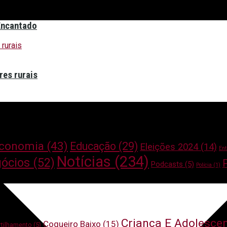
Encantado
res rurais
conomia
(43)
Educação
(29)
Eleições 2024
(14)
Ent
Notícias
(234)
ócios
(52)
P
Podcasts
(5)
Polícia
(1)
Criança E Adolesce
Coqueiro Baixo
(15)
tilhamento
(5)