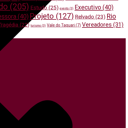
do
(205)
Executivo
(40)
Estudo
(25)
evento
(3)
Projeto
(127)
Rio
essora
(40)
Relvado
(23)
Vereadores
(31)
Tragédia
(22)
Vale do Taquari
(7)
turismo
(3)