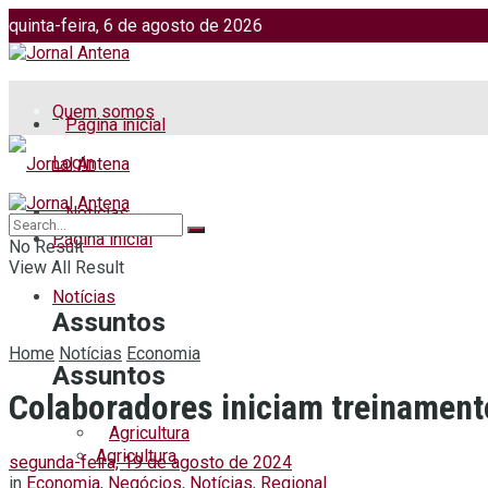
quinta-feira, 6 de agosto de 2026
Jornalismo: (51) 98599 2486
Fotos: (51) 98599 4113
Quem somos
Página inicial
Login
Notícias
Página inicial
No Result
View All Result
Notícias
Assuntos
Home
Notícias
Economia
Assuntos
Colaboradores iniciam treinamento
Agricultura
Agricultura
segunda-feira, 19 de agosto de 2024
in
Economia
,
Negócios
,
Notícias
,
Regional