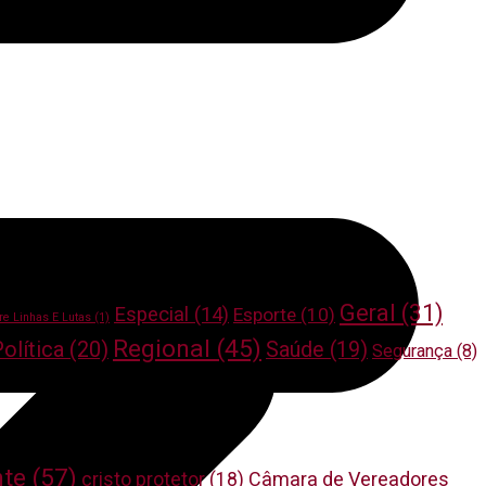
Geral
(31)
Especial
(14)
Esporte
(10)
re Linhas E Lutas
(1)
Regional
(45)
olítica
(20)
Saúde
(19)
Segurança
(8)
nte
(57)
cristo protetor
(18)
Câmara de Vereadores