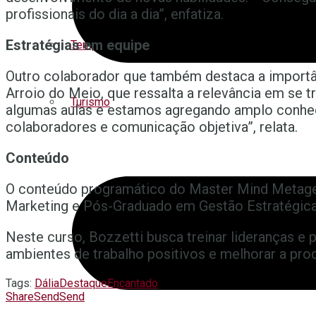
profissionais do dia a dia”, enfatiza.
Estratégias em equipe
Tempo
Outro colaborador que também destaca a importân
Arroio do Meio, que ressalta a relevância em se
Turismo
algumas aulas e estamos agregando amplo conhec
colaboradores e comunicação objetiva”, relata.
Conteúdo
O conteúdo programático do Master Mind Metagere
Marketing e Pós-Graduado em Gestão Estratégica 
Neste curso, Bozzetti busca treinar lideranças e p
ambientes de trabalho positivos e melhorar a pro
Tags:
Dália
Destaque
Encantado
Share
Send
Send