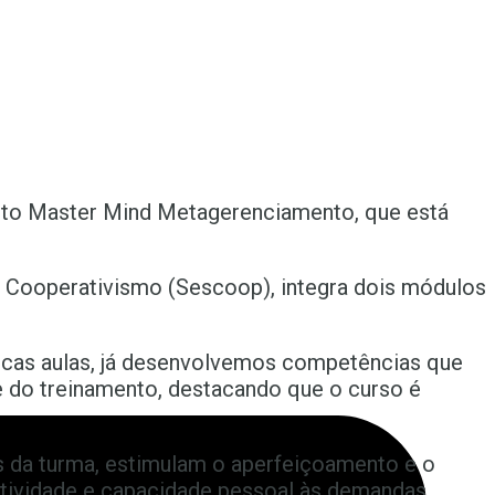
nto Master Mind Metagerenciamento, que está
 Cooperativismo (Sescoop), integra dois módulos
ucas aulas, já desenvolvemos competências que
te do treinamento, destacando que o curso é
es da turma, estimulam o aperfeiçoamento e o
atividade e capacidade pessoal às demandas