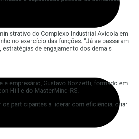
inistrativo do Complexo Industrial Avícola em
enho no exercício das funções. “Já se passaram
, estratégias de engajamento dos demais
te e empresário, Gustavo Bozzetti, formado em
eon Hill e do MasterMind-RS.
os participantes a liderar com eficiência, criar