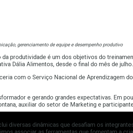
icação, gerenciamento de equipe e desempenho produtivo
da produtividade é um dos objetivos do treiname
va Dália Alimentos, desde o final do mês de julho.
eria com o Serviço Nacional de Aprendizagem do
nsformador e gerando grandes expectativas. Em po
ontana, auxiliar do setor de Marketing e participan
lui diversas dinâmicas que desafiam os integrant
uimos associar as ferramentas que fomentam a cri