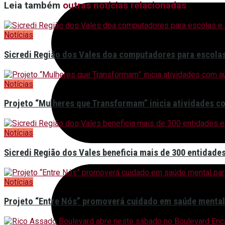
Leia também
outras notícias relacionadas
Notícias
Sicredi Região dos Vales doa computadores para escolas
Notícias
Projeto “Mulheres que Transformam” inicia atividades co
Notícias
Sicredi Região dos Vales beneficia mais de 300 entidade
Notícias
Projeto “Entre Nós” promoverá cuidado em saúde mental 