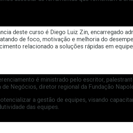
cia deste curso é Diego Luiz Zin, encarregado adm
 tratando de foco, motivação e melhoria do desemp
imento relacionado a soluções rápidas em equipe
nciamento é ministrado pelo escritor, palestran
de Negócios, diretor regional da Fundação Napol
otencializar a gestão de equipes, visando capacitar 
dutividade das equipes.