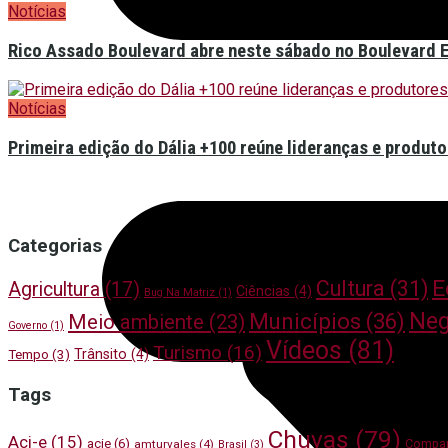
Notícias
Rico Assado Boulevard abre neste sábado no Boulevard 
Notícias
Primeira edição do Dália +100 reúne lideranças e produto
Categorias
E
Cultura
(31)
Agricultura
(17)
Ciências
(4)
Bug Na Matriz
(1)
Neg
Municípios
(36)
Meio ambiente
(23)
Governo
(1)
Vídeos
(81)
Turismo
(16)
Trânsito
(4)
Tempo
(3)
Tags
Chuvas
(79)
Aci-e
(15)
acie
(6)
Compar
amturvales
(4)
Brasil
(3)