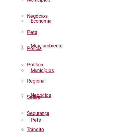
Negócios
Economia
Pets
Meio ambiente
Polícia
Política
Municípios
Regional
Negócios
Saúde
Segurança
Pets
Trânsito