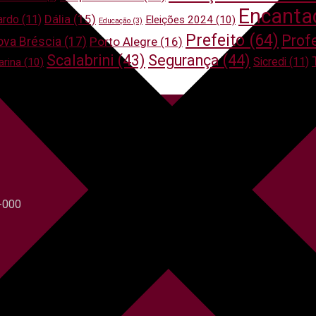
Encanta
Dália
(15)
ardo
(11)
Eleições 2024
(10)
Educação
(3)
Prefeito
(64)
Prof
ova Bréscia
(17)
Porto Alegre
(16)
Scalabrini
(43)
Segurança
(44)
Sicredi
(11)
arina
(10)
0-000