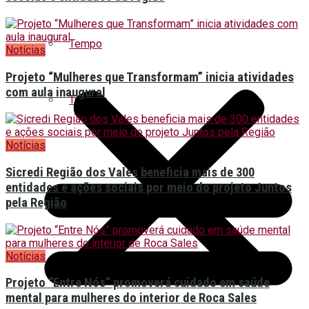
Tempo
Notícias
Projeto “Mulheres que Transformam” inicia atividades
com aula inaugural
Turismo
Notícias
Sicredi Região dos Vales beneficia mais de 300
entidades e ações sociais por meio do projeto Juntos
pela Região
Notícias
Projeto “Entre Nós” promoverá cuidado em saúde
mental para mulheres do interior de Roca Sales