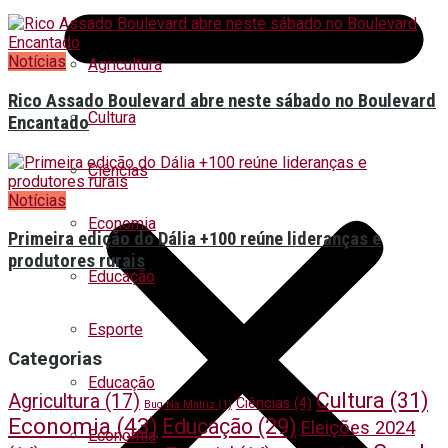
Notícias
Agricultura
Rico Assado Boulevard abre neste sábado no Boulevard
Cultura
Encantado
Ciências
Notícias
Economia
Primeira edição do Dália +100 reúne lideranças e
produtores rurais
Educação
Esporte
Categorias
Educação
Cultura
(31)
Agricultura
(17)
Ciências
(4)
Bug Na Matriz
(1)
Economia
(43)
Educação
(29)
Eleições 2024
Economia