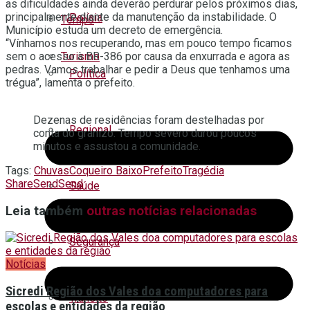
as dificuldades ainda deverão perdurar pelos próximos dias,
principalmente diante da manutenção da instabilidade. O
Polícia
Tempo
Município estuda um decreto de emergência.
“Vínhamos nos recuperando, mas em pouco tempo ficamos
Turismo
sem o acesso à BR-386 por causa da enxurrada e agora as
pedras. Vamos trabalhar e pedir a Deus que tenhamos uma
Política
trégua”, lamenta o prefeito.
Dezenas de residências foram destelhadas por
Regional
conta do granizo. Tempo severo durou poucos
minutos e assustou a comunidade.
Tags:
Chuvas
Coqueiro Baixo
Prefeito
Tragédia
Share
Send
Send
Saúde
Leia também
outras notícias relacionadas
Segurança
Notícias
Sicredi Região dos Vales doa computadores para
Trânsito
escolas e entidades da região