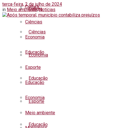
terça-feira, 2 de julho de 2024
Cultura
Cultura
in
Meio ambiente
,
Notícias
Ciências
Ciências
Economia
Educação
Economia
Esporte
Educação
Educação
Economia
Esporte
Meio ambiente
Educação
Municípios