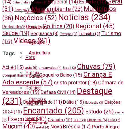
Geral
(14)
Especial
(14)
Esporte
(10)
Entre Linhas E Lutas
(1)
Municípios
(31)
Meio ambiente
(23)
Governo
(1)
Meio ambiente
Notícias
(234)
Negócios
(52)
(36)
Regional
(45)
Política
(20)
Municípios
Podcasts
(5)
Polícia
(1)
Saúde
(19)
Turismo
Segurança
(8)
Trânsito
(4)
Tempo
(3)
Vídeos
(81)
(16)
Negócios
Agricultura
Tags
Pets
Chuvas
(79)
Aci-e
(15)
acie
(6)
amturvales
(4)
Brasil
(3)
Polícia
Criança E
Coqueiro Baixo
(15)
Compartilhamento
(5)
Cultura
Adolescente
(57)
cristo protetor
(18)
Câmara de
Política
Destaque
Vereadores
(19)
Defesa Civil
(14)
(231)
Ciências
Dália
(15)
Doutor Ricardo
(11)
Eleições
Regional
Educação
(3)
Encantado
(205)
Estudo
(25)
2024
(10)
evento
Executivo
(40)
Saúde
Gratuito
(10)
Hospital
(6)
Lula
(5)
(3)
HBST
(3)
Economia
Muçum
(40)
Nova Bréscia
(17)
Porto Alegre
natal
(4)