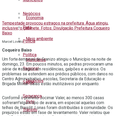
Negócios
Economia
Tempestade provocou estragos na prefeitura. Água atingiu,
Pets
inclusive, o gabinete. Fotos: Divulgação Prefeitura Coqueiro
Baixo
Meio ambiente
Polícia
Marcel Lovato
Coqueiro Baixo
Política
Um forte temporal de Granizo atingiu o Município na noite de
Municípios
domingo, 23. Em poucos minutos, as pedras provocaram uma
Regional
série de estragos em residências, galpões e aviários. Os
problemas se estendem aos prédios públicos, com danos no
Centro Administrativo, escolas, Secretaria da Educação e
Negócios
Saúde
Brigada Militar. Salas estão inutilizáveis por enquanto.
Segurança
Conforme o prefeito Jocimar Valer, ao menos 300 casas
Pets
sofreram algum tipo de avaria, em especial aquelas com
telhas de Brasilit. Lonas foram distribuídas à comunidade. Os
Trânsito
prejuízos estão em fase de levantamento. Valer relatou que