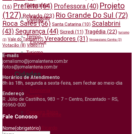
Projeto
Prefeito
(64)
Segurança
Professora
(40)
(16)
(127)
Rio Grande Do Sul
(72)
Relvado
(23)
Educação
Trânsito
Roca Sales
(56)
Scalabrini
Santa Catarina
(10)
(43)
Segurança
(44)
Tragédia
(22)
Sicredi
(11)
turismo
Tempo
Vereadores
(31)
Vale do Taquari
(7)
(3)
Vespasiano Corrêa
(3)
Esporte
Votação
(8)
Vídeo
(7)
Turismo
E-mails
jornalismo@jornalantena.com.br
Educação
fotos@jornalantena.com.br
Cidades
Horários de Atendimento
8h às 18h, segunda a sexta-feira, sem fechar ao meio-dia
Economia
Endereço
Capitão
R. Júlio de Castilhos, 983 – 7 – Centro, Encantado – RS,
95960-000
Coqueiro Baixo
Meio ambiente
Fale Conosco
Doutor Ricardo
Nome
(obrigatório)