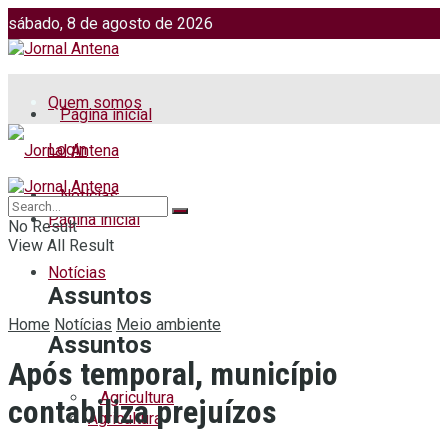
sábado, 8 de agosto de 2026
Jornalismo: (51) 98599 2486
Fotos: (51) 98599 4113
Quem somos
Página inicial
Login
Notícias
Página inicial
No Result
View All Result
Notícias
Assuntos
Home
Notícias
Meio ambiente
Assuntos
Após temporal, município
Agricultura
contabiliza prejuízos
Agricultura