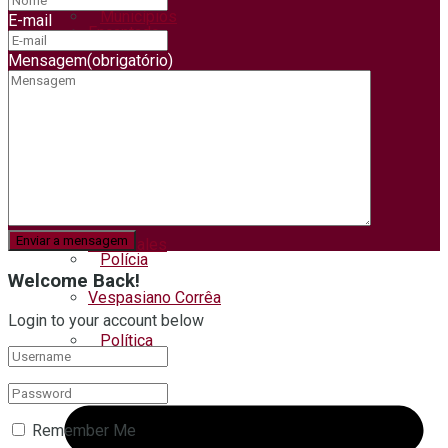
Municípios
E-mail
Encantado
Mensagem
(obrigatório)
Muçum
Negócios
Nova Bréscia
Pets
Relvado
Roca Sales
Polícia
Welcome Back!
Vespasiano Corrêa
Login to your account below
Política
Regional
Remember Me