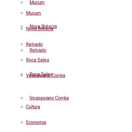
Muçum
Muçum
Nova Bréscia
Nova Bréscia
Relvado
Relvado
Roca Sales
Roca Sales
Vespasiano Corrêa
Listar todas as notícias
Vespasiano Corrêa
Cultura
Economia