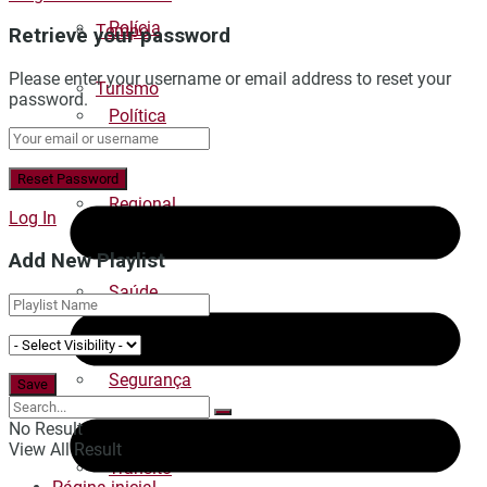
Polícia
Tempo
Retrieve your password
Please enter your username or email address to reset your
Turismo
password.
Política
Regional
Log In
Add New Playlist
Saúde
Segurança
No Result
View All Result
Trânsito