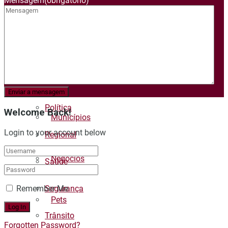
Mensagem
(obrigatório)
Negócios
Economia
Pets
Meio ambiente
Polícia
Política
Welcome Back!
Municípios
Login to your account below
Regional
Negócios
Saúde
Remember Me
Segurança
Pets
Trânsito
Forgotten Password?