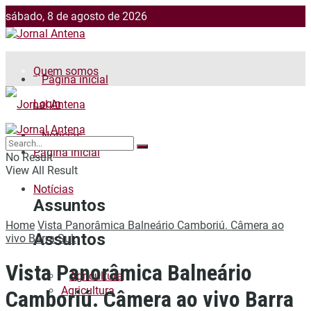
sábado, 8 de agosto de 2026
Jornalismo: (51) 98599 2486
Fotos: (51) 98599 4113
Quem somos
Página inicial
Login
Notícias
Página inicial
No Result
View All Result
Notícias
Assuntos
Home
Vista Panorâmica Balneário Camboriú. Câmera ao
Assuntos
vivo Barra Sul.
Vista Panorâmica Balneário
Agricultura
Agricultura
Camboriú. Câmera ao vivo Barra