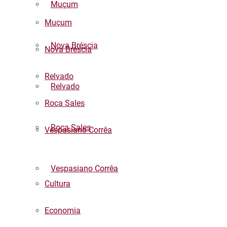
Muçum
Muçum
Nova Bréscia
Nova Bréscia
Relvado
Relvado
Roca Sales
Roca Sales
Vespasiano Corrêa
Listar todas as notícias
Vespasiano Corrêa
Cultura
Economia