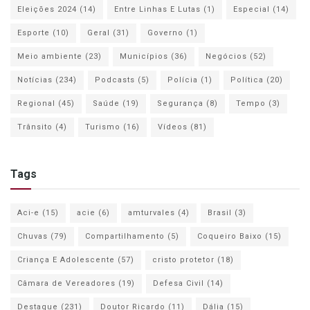
Eleições 2024
(14)
Entre Linhas E Lutas
(1)
Especial
(14)
Esporte
(10)
Geral
(31)
Governo
(1)
Meio ambiente
(23)
Municípios
(36)
Negócios
(52)
Notícias
(234)
Podcasts
(5)
Polícia
(1)
Política
(20)
Regional
(45)
Saúde
(19)
Segurança
(8)
Tempo
(3)
Trânsito
(4)
Turismo
(16)
Vídeos
(81)
Tags
Aci-e
(15)
acie
(6)
amturvales
(4)
Brasil
(3)
Chuvas
(79)
Compartilhamento
(5)
Coqueiro Baixo
(15)
Criança E Adolescente
(57)
cristo protetor
(18)
Câmara de Vereadores
(19)
Defesa Civil
(14)
Destaque
(231)
Doutor Ricardo
(11)
Dália
(15)